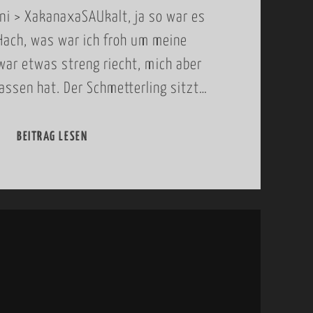
C
ini > XakanaxaSAUkalt, ja so war es
H
Hach, was war ich froh um meine
E
war etwas streng riecht, mich aber
N
lassen hat. Der Schmetterling sitzt…
-
M
BEITRAG LESEN
2
A
5
U
.
N
-
(
2
W
8
A
.
R
J