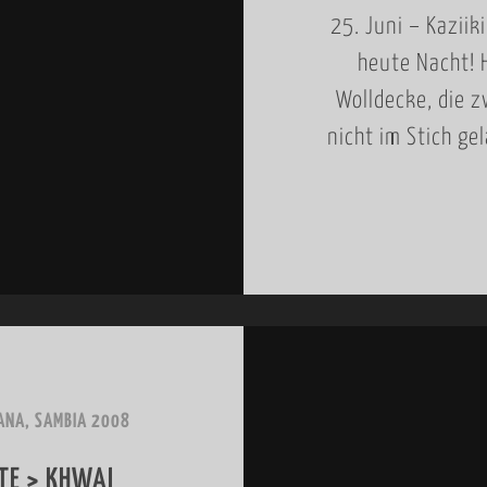
25. Juni – Kaziik
heute Nacht! 
Wolldecke, die z
nicht im Stich ge
NA, SAMBIA 2008
TE > KHWAI