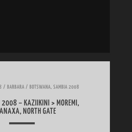
0
8
–
A
N
R
E
I
S
8
/
BARBARA
/
BOTSWANA, SAMBIA 2008
E
 2008 – KAZIIKINI > MOREMI,
M
ANAXA, NORTH GATE
Ü
N