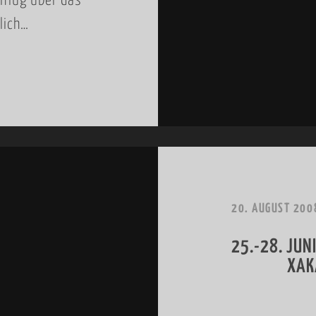
iflug über das
lich…
20. AUGUST 200
25.-28. JUNI
XAK