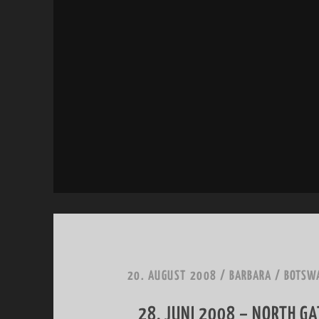
S
8
T
–
2
M
0
A
0
U
8
N
,
H
E
L
I
20. AUGUST 2008
/
BARBARA
/
BOTSWA
F
L
28. JUNI 2008 – NORTH GA