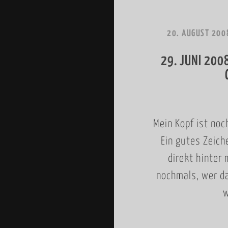
20. AUGUST 200
29. JUNI 200
Mein Kopf ist no
Ein gutes Zeich
direkt hinter
nochmals, wer da
w