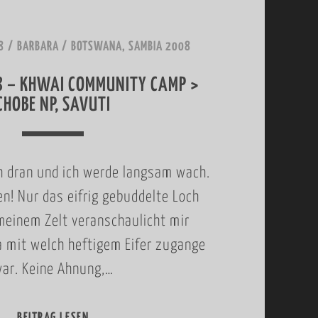
N
K
8
/
BARBARA
/
BOTSWANA, SAMBIA 2008
’
I
S
N
8 – KHWAI COMMUNITY CAMP >
A
I
CHOBE NP, SAVUTI
U
>
C
M
ch dran und ich werde langsam wach.
H
O
en! Nur das eifrig gebuddelte Loch
M
R
 meinem Zelt veranschaulicht mir
I
E
 mit welch heftigem Eifer zugange
T
M
ar. Keine Ahnung,…
B
I
A
,