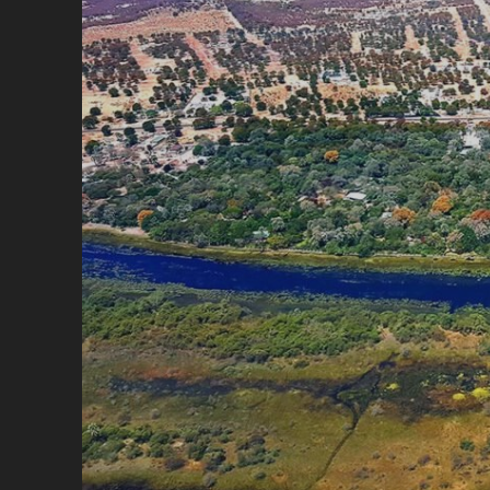
E
B
E
R
I
C
H
T
B
O
T
S
W