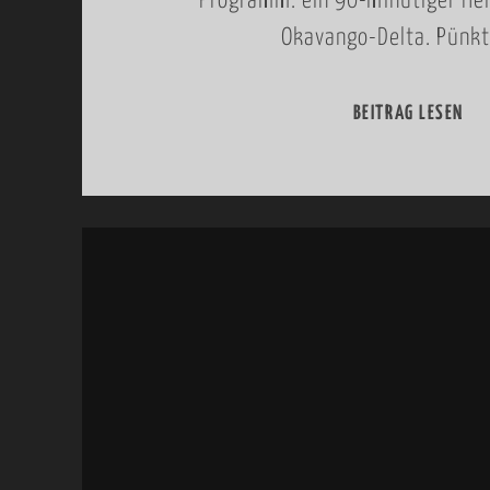
Programm: ein 90-minütiger Hel
Okavango-Delta. Pünkt
.
J
U
BEITRAG LESEN
2
N
4
I
.
–
J
3
U
.
N
A
I
U
2
G
0
U
0