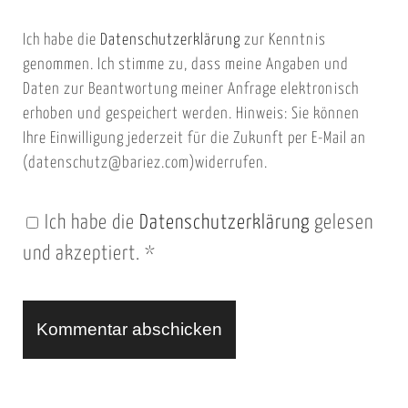
b
m
Ich habe die
Datenschutzerklärung
zur Kenntnis
s
a
genommen. Ich stimme zu, dass meine Angaben und
e
i
Daten zur Beantwortung meiner Anfrage elektronisch
i
l
erhoben und gespeichert werden. Hinweis: Sie können
t
Ihre Einwilligung jederzeit für die Zukunft per E-Mail an
(datenschutz@bariez.com)widerrufen.
e
n
Ich habe die
Datenschutzerklärung
gelesen
U
und akzeptiert.
*
R
L
A