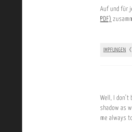
Auf und für 
PDF)
zusamme
IMPFUNGEN
《
Well, I don’t
shadow as we
me always to 