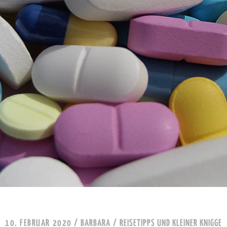
10. FEBRUAR 2020
/
BARBARA
/
REISETIPPS UND KLEINER KNIGGE