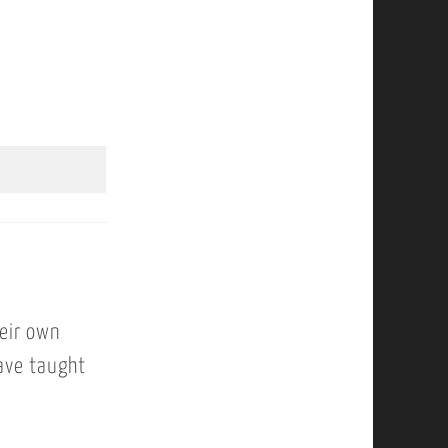
heir own
have taught