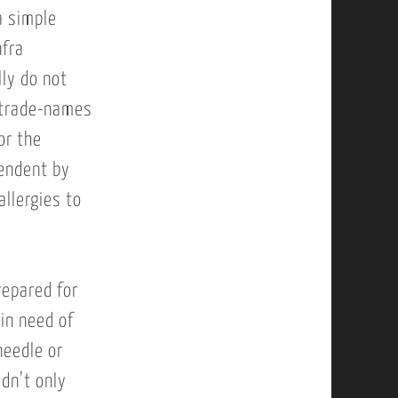
a simple
nfra
ly do not
, trade-names
or the
pendent by
allergies to
repared for
in need of
needle or
ldn’t only