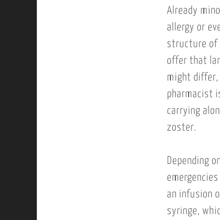
Already minor
allergy or e
structure of
offer that l
might differ
pharmacist i
carrying alo
zoster.
Depending on
emergencies 
an infusion o
syringe, whi