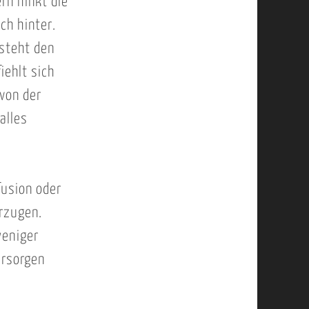
rn hinkt die
ch hinter.
steht den
iehlt sich
von der
alles
fusion oder
orzugen.
weniger
ersorgen