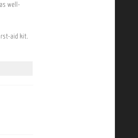
 as well-
rst-aid kit.