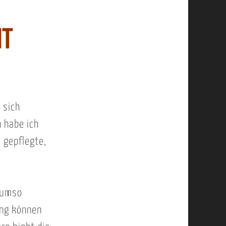
IT
 sich
 habe ich
 gepflegte,
n umso
ung können