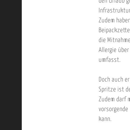
den Urlaub g
Infrastruktu
Zudem haben
Beipackzette
die Mitnahme
Allergie übe
umfasst.
Doch auch er
Spritze ist 
Zudem darf m
vorsorgende 
kann.