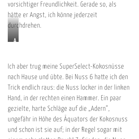
vorsichtiger Freundlichkeit. Gerade so, als
hätte er Angst, ich könne jederzeit
durchdrehen.
A
d
e
Ich aber trug meine SuperSelect-Kokosnüsse
r
n
nach Hause und übte. Bei Nuss 6 hatte ich den
/
Trick endlich raus: die Nuss locker in der linken
R
Hand, in der rechten einen Hammer. Ein paar
i
gezielte, harte Schläge auf die „Adern“,
p
ungefähr in Höhe des Äquators der Kokosnuss
p
und schon ist sie auf; in der Regel sogar mit
e