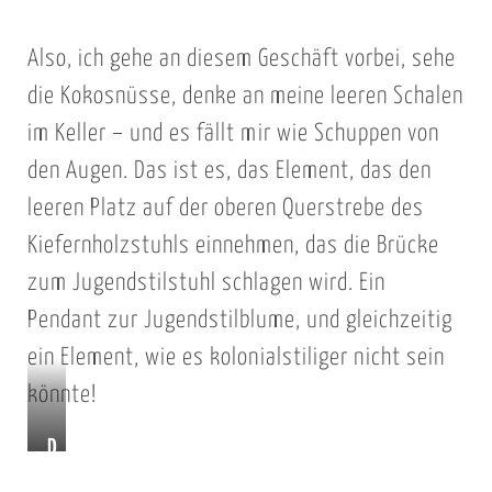
m
m
d
u
J
K
e
a
Also, ich gehe an diesem Geschäft vorbei, sehe
u
i
r
t
die Kokosnüsse, denke an meine leeren Schalen
g
e
L
o
e
f
i
im Keller – und es fällt mir wie Schuppen von
r
n
e
n
den Augen. Das ist es, das Element, das den
(
d
r
i
leeren Platz auf der oberen Querstrebe des
r
s
n
e
o
Kiefernholzstuhls einnehmen, das die Brücke
t
h
n
t
zum Jugendstilstuhl schlagen wird. Ein
i
o
f
)
Pendant zur Jugendstilblume, und gleichzeitig
l
l
ü
s
z
h
ein Element, wie es kolonialstiliger nicht sein
t
s
r
könnte!
ü
t
u
D
h
ü
n
a
l
h
g