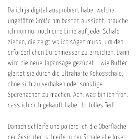
u
Da ich ja digital ausprobiert habe, welche
m
ungefähre Größe am besten aussieht, brauche
T
ich nun nur noch eine Linie auf jeder Schale
e
ziehen, die zeigt wo ich sägen muss, um den
s
t
erforderlichen Durchmesser zu erreichen. Dann
k
wird die neue Japansäge gezückt – wie Butter
u
gleitet sie durch die ultraharte Kokosschale,
r
ohne sich zu verhaken oder sonstige
z
Sperenzchen zu machen. Ach, was bin ich froh,
a
dass ich dich gekauft habe, du tolles Teil!
m
R
e
Danach schleife und poliere ich die Oberfläche
c
der Gesichter, schleife in der Schale alle losen