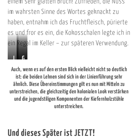
n
einem sehr glatten Bruch! Zufrieden, die Nuss
(
im wahrsten Sinne des Wortes geknackt zu
c
haben, entnahm ich das Fruchtfleisch, pürierte
y
es und fror es ein, die Kokosschalen legte ich in
a
ein Regal im Keller – zur späteren Verwendung.
n
)
L
L
G
,
e
e
r
Auch, wenn es auf den ersten Blick vielleicht nicht so deutlich
B
h
h
u
ist: die beiden Lehnen sind sich in der Linienführung sehr
a
ähnlich. Diese Übereinstimmungen gilt es nun mit Mitteln zu
n
n
n
u
unterstreichen, die gleichzeitig den kolonialen Look verstärken
e
e
d
c
und die jugendstiligen Komponenten der Kiefernholzstühle
n
n
z
unterstreichen.
h
f
f
ü
/
o
o
g
Ä
r
r
e
Und dieses Später ist JETZT!
q