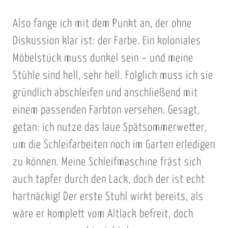
e
Also fange ich mit dem Punkt an, der ohne
b
e
Diskussion klar ist: der Farbe. Ein koloniales
i
Möbelstück muss dunkel sein – und meine
d
Stühle sind hell, sehr hell. Folglich muss ich sie
e
gründlich abschleifen und anschließend mit
n
einem passenden Farbton versehen. Gesagt,
S
getan: ich nutze das laue Spätsommerwetter,
t
ü
um die Schleifarbeiten noch im Garten erledigen
h
zu können. Meine Schleifmaschine fräst sich
l
auch tapfer durch den Lack, doch der ist echt
e
hartnäckig! Der erste Stuhl wirkt bereits, als
b
wäre er komplett vom Altlack befreit, doch
z