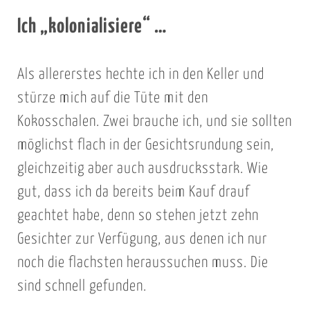
i
c
Ich „kolonialisiere“ …
h
t
Als allererstes hechte ich in den Keller und
s
stürze mich auf die Tüte mit den
c
Kokosschalen. Zwei brauche ich, und sie sollten
h
r
möglichst flach in der Gesichtsrundung sein,
a
gleichzeitig aber auch ausdrucksstark. Wie
u
gut, dass ich da bereits beim Kauf drauf
b
geachtet habe, denn so stehen jetzt zehn
e
Gesichter zur Verfügung, aus denen ich nur
i
noch die flachsten heraussuchen muss. Die
c
h
sind schnell gefunden.
z