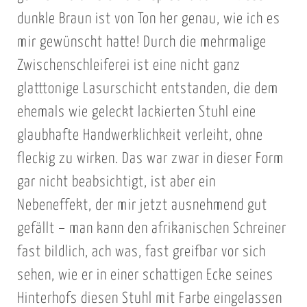
f
dunkle Braun ist von Ton her genau, wie ich es
m
a
mir gewünscht hatte! Durch die mehrmalige
s
Zwischenschleiferei ist eine nicht ganz
c
glatttonige Lasurschicht entstanden, die dem
h
ehemals wie geleckt lackierten Stuhl eine
i
glaubhafte Handwerklichkeit verleiht, ohne
n
fleckig zu wirken. Das war zwar in dieser Form
e
gar nicht beabsichtigt, ist aber ein
Nebeneffekt, der mir jetzt ausnehmend gut
gefällt – man kann den afrikanischen Schreiner
fast bildlich, ach was, fast greifbar vor sich
sehen, wie er in einer schattigen Ecke seines
Hinterhofs diesen Stuhl mit Farbe eingelassen