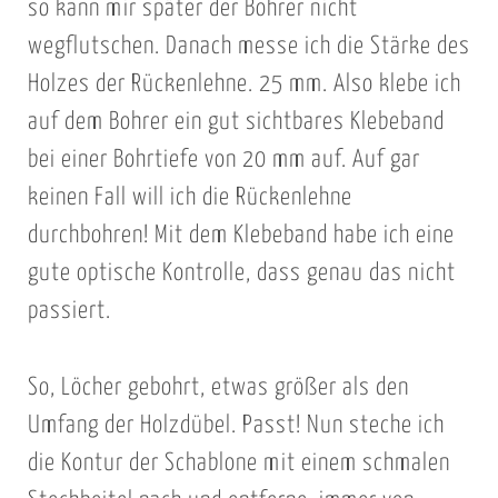
n
w
so kann mir später der Bohrer nicht
!
a
i
wegflutschen. Danach messe ich die Stärke des
u
r
Holzes der Rückenlehne. 25 mm. Also klebe ich
f
d
auf dem Bohrer ein gut sichtbares Klebeband
d
e
bei einer Bohrtiefe von 20 mm auf. Auf gar
e
i
keinen Fall will ich die Rückenlehne
r
n
R
e
durchbohren! Mit dem Klebeband habe ich eine
ü
V
gute optische Kontrolle, dass genau das nicht
c
e
passiert.
k
r
s
t
So, Löcher gebohrt, etwas größer als den
e
i
i
e
Umfang der Holzdübel. Passt! Nun steche ich
t
f
die Kontur der Schablone mit einem schmalen
e
u