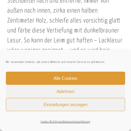
Stechbeitel nach und entferne, immer von
d
n
außen nach innen, zirka einen halben
e
g
Zentimeter Holz, schleife alles vorsichtig glatt
s
f
und färbe diese Vertiefung mit dunkelbrauner
K
ü
o
r
Lasur. So kann der Leim gut haften – Lacklasur
k
d
wäre weniger geeignet -, und es wird kein
o
a
helles Holz hervorblitzen.
Wir verwenden Cookies, um unsere Website und unseren Service zu optimieren.
s
s
g
K
D
Alle Cookies
e
o
a
s
k
s
Ablehnen
Koloniales Flechtwerk en miniature
i
o
m
Einstellungen anzeigen
c
s
i
h
g
t
Nun geht es an die Herstellung der kleinen
Cookie-Richtlinien
Datenschutzerklärung
t
e
S
Füllstücke für die Lehnenzwischenräume – und