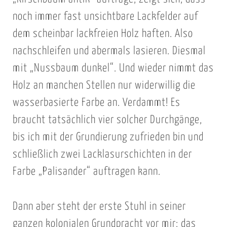
k
noch immer fast unsichtbare Lackfelder auf
i
dem scheinbar lackfreien Holz haften. Also
g
m
nachschleifen und abermals lasieren. Diesmal
e
mit „Nussbaum dunkel“. Und wieder nimmt das
i
Holz an manchen Stellen nur widerwillig die
n
wasserbasierte Farbe an. Verdammt! Es
e
braucht tatsächlich vier solcher Durchgänge,
r
bis ich mit der Grundierung zufrieden bin und
S
c
schließlich zwei Lacklasurschichten in der
h
Farbe „Palisander“ auftragen kann.
l
e
Dann aber steht der erste Stuhl in seiner
i
ganzen kolonialen Grundpracht vor mir: das