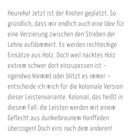
s
e
l
i
Heureka! Jetzt ist der Knoten geplatzt. So
m
e
m
i
gründlich, dass mir endlich auch eine Idee für
V
t
e
eine Verzierung zwischen den Streben der
d
r
Lehne aufdämmert. Es werden rechteckige
e
g
Einsätze aus Holz. Doch weil nacktes Holz
m
l
extrem schwer dort einzupassen ist –
K
e
irgendwo klemmt oder blitzt es immer –
o
i
k
c
entscheide ich mich für die koloniale Version
o
h
dieser Leistenvariante. Kolonial, das heißt in
s
diesem Fall: die Leisten werden mit einem
g
Geflecht aus dunkelbraunem Hanffaden
e
überzogen! Doch eins nach dem anderen!
s