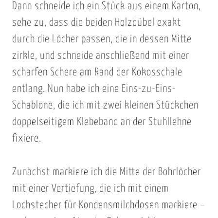
Dann schneide ich ein Stück aus einem Karton,
i
t
o
H
w
sehe zu, dass die beiden Holzdübel exakt
h
o
i
durch die Löcher passen, die in dessen Mitte
l
l
r
,
zirkle, und schneide anschließend mit einer
z
d
s
scharfen Schere am Rand der Kokosschale
d
’
i
entlang. Nun habe ich eine Eins-zu-Eins-
ü
s
e
Schablone, die ich mit zwei kleinen Stückchen
b
e
h
e
r
doppelseitigem Klebeband an der Stuhllehne
t
l
n
fixiere.
g
w
s
u
u
t
t
Zunächst markiere ich die Mitte der Bohrlöcher
r
!
a
mit einer Vertiefung, die ich mit einem
d
E
u
Lochstecher für Kondensmilchdosen markiere –
e
s
s