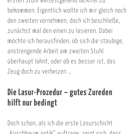
ersten Stuhl weitestgehend lackfrei zu
t
bekommen. Eigentlich wollte ich mir gleich noch
z
den zweiten vornehmen, doch ich beschließe,
e
zunächst mal den einen zu lasieren. Dabei
n
möchte ich herausfinden, ob sich die staubige,
s
i
anstrengende Arbeit am zweiten Stuhl
c
überhaupt lohnt, oder ob es besser ist, das
h
Zeug doch zu verheizen …
h
a
Die Lasur-Prozedur – gutes Zureden
r
hilft nur bedingt
t
n
ä
Doch schon, als ich die erste Lasurschicht
c
„Kirschbaum antik“ auftrage, zeigt sich, dass