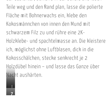
h
Teile weg und den Rand plan, lasse die polierte
n
Fläche mit Bohnerwachs ein, klebe den
e
r
Kokosmännchen von innen den Mund mit
z
schwarzem Filz zu und rühre eine 2K-
u
Holzklebe- und spachtelmasse an. Die kleistere
s
ich, möglichst ohne Luftblasen, dick in die
a
Kokosschälchen, stecke senkrecht je 2
m
Holzdübel hinein – und lasse das Ganze über
m
e
Nacht aushärten.
n
J
.
Z
e
J
w
t
a
e
z
w