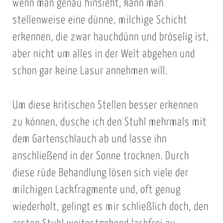
wenn man genau hinsieht, kann man
w
.
stellenweise eine dünne, milchige Schicht
d
erkennen, die zwar hauchdünn und bröselig ist,
e
aber nicht um alles in der Welt abgehen und
r
schon gar keine Lasur annehmen will.
L
a
Um diese kritischen Stellen besser erkennen
c
k
zu können, dusche ich den Stuhl mehrmals mit
w
dem Gartenschlauch ab und lasse ihn
i
anschließend in der Sonne trocknen. Durch
d
diese rüde Behandlung lösen sich viele der
e
milchigen Lackfragmente und, oft genug
r
s
wiederholt, gelingt es mir schließlich doch, den
e