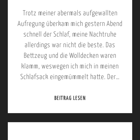
N
B
Trotz meiner abermals aufgewallten
D
W
Aufregung überkam mich gestern Abend
A
I
schnell der Schlaf, meine Nachtruhe
,
N
allerdings war nicht die beste. Das
K
D
Bettzeug und die Wolldecken waren
I
I
klamm, weswegen ich mich in meinen
G
N
Schlafsack eingemümmelt hatte. Der…
A
P
L
>
BEITRAG LESEN
1
I
L
.
>
A
O
K
K
K
A