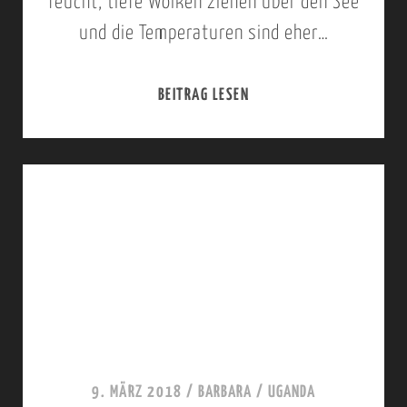
feucht, tiefe Wolken ziehen über den See
und die Temperaturen sind eher…
BEITRAG LESEN
3
.
O
K
T
O
B
E
R
2
9. MÄRZ 2018
/
BARBARA
/
UGANDA