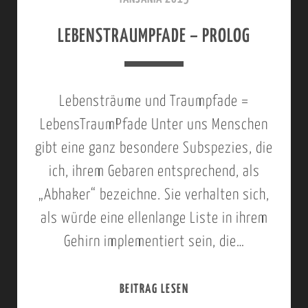
U
U
E
LEBENSTRAUMPFADE – PROLOG
C
R
M
H
C
B
T
H
E
Lebensträume und Traumpfade =
E
I
R
LebensTraumPfade Unter uns Menschen
B
S
2
gibt eine ganz besondere Subspezies, die
O
O
0
ich, ihrem Gebaren entsprechend, als
O
N
1
„Abhaker“ bezeichne. Sie verhalten sich,
T
F
5
als würde eine ellenlange Liste in ihrem
S
A
;
Gehirn implementiert sein, die…
F
L
F
A
L
L
BEITRAG LESEN
L
H
S
U