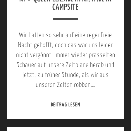
O
2
O
CAMPSITE
N
0
M
A
1
M
L
5
Wir hatten so sehr auf eine regenfreie
U
P
,
Nacht gehofft, doch das war uns leider
N
A
Q
nicht vergönnt. Immer wieder prasselten
I
R
U
Schauer auf unsere Zeltplane herab und
T
K
E
jetzt, zu früher Stunde, als wir aus
Y
,
E
unseren Zelten robben,…
C
M
N
A
W
E
BEITRAG LESEN
2
M
E
L
7
P
Y
I
.
S