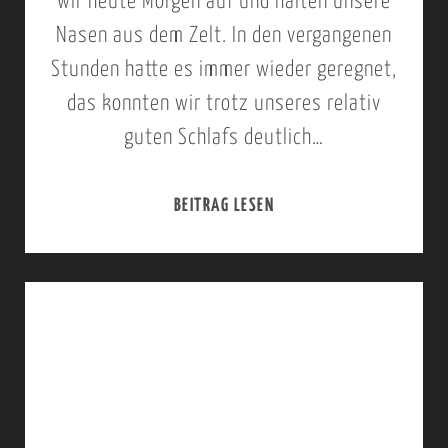
wir heute Morgen auf und halten unsere
H
D
,
Nasen aus dem Zelt. In den vergangenen
A
R
K
Stunden hatte es immer wieder geregnet,
S
I
I
das konnten wir trotz unseres relativ
H
V
B
guten Schlafs deutlich…
A
E
A
S
,
L
BEITRAG LESEN
2
E
C
E
6
K
R
F
.
T
A
O
S
O
T
R
E
R
E
E
P
,
R
S
T
S
D
T