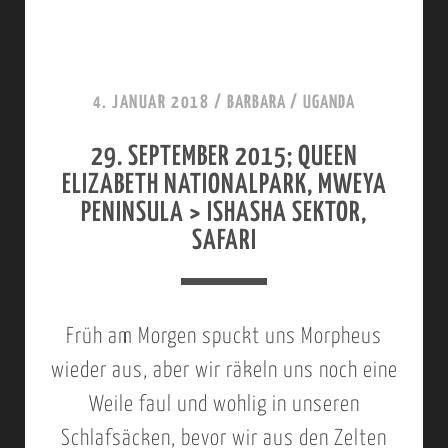
E
M
L
E
N
P
E
M
T
N
B
4. JANUAR 2018
/
BARBARA
/
UGANDA
E
P
E
R
29. SEPTEMBER 2015; QUEEN
,
R
ELIZABETH NATIONALPARK, MWEYA
G
2
PENINSULA > ISHASHA SEKTOR,
O
0
SAFARI
R
1
I
5
Früh am Morgen spuckt uns Morpheus
L
,
wieder aus, aber wir räkeln uns noch eine
L
Q
Weile faul und wohlig in unseren
A
E
Schlafsäcken, bevor wir aus den Zelten
-
N