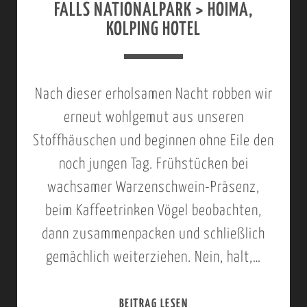
C
FALLS NATIONALPARK > HOIMA,
C
2
KOLPING HOTEL
A
H
0
M
I
1
P
M
5
Nach dieser erholsamen Nacht robben wir
S
P
;
erneut wohlgemut aus unseren
I
A
H
Stoffhäuschen und beginnen ohne Eile den
T
N
O
noch jungen Tag. Frühstücken bei
E
S
I
wachsamer Warzenschwein-Präsenz,
E
M
beim Kaffeetrinken Vögel beobachten,
N
dann zusammenpacken und schließlich
A
-
gemächlich weiterziehen. Nein, halt,…
>
T
K
R
BEITRAG LESEN
2
I