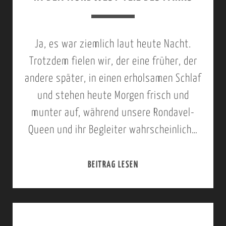
0
1
5
Ja, es war ziemlich laut heute Nacht.
;
Trotzdem fielen wir, der eine früher, der
M
andere später, in einen erholsamen Schlaf
U
und stehen heute Morgen frisch und
R
munter auf, während unsere Rondavel-
C
Queen und ihr Begleiter wahrscheinlich…
H
I
BEITRAG LESEN
2
S
3
O
.
N
S