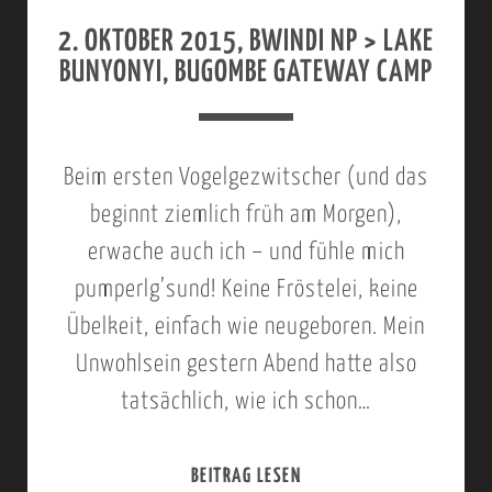
0
2. OKTOBER 2015, BWINDI NP > LAKE
1
BUNYONYI, BUGOMBE GATEWAY CAMP
5
:
B
Beim ersten Vogelgezwitscher (und das
U
beginnt ziemlich früh am Morgen),
G
erwache auch ich – und fühle mich
O
pumperlg’sund! Keine Fröstelei, keine
M
Übelkeit, einfach wie neugeboren. Mein
B
Unwohlsein gestern Abend hatte also
E
tatsächlich, wie ich schon…
G
A
BEITRAG LESEN
2