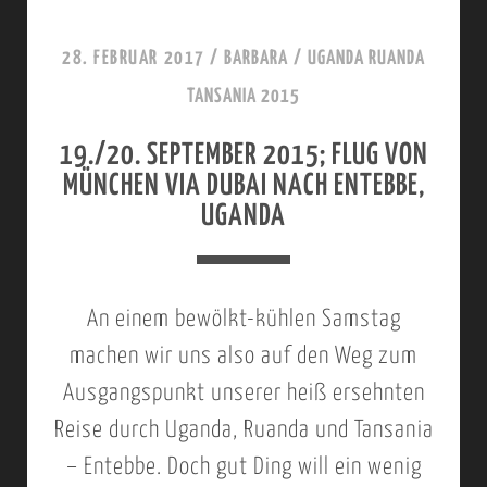
I
M
S
B
28. FEBRUAR 2017
/
BARBARA
/
UGANDA RUANDA
O
E
TANSANIA 2015
N
R
19./20. SEPTEMBER 2015; FLUG VON
F
2
MÜNCHEN VIA DUBAI NACH ENTEBBE,
A
0
UGANDA
L
1
L
5
S
;
An einem bewölkt-kühlen Samstag
>
E
machen wir uns also auf den Weg zum
R
N
Ausgangspunkt unserer heiß ersehnten
E
T
Reise durch Uganda, Ruanda und Tansania
D
E
– Entebbe. Doch gut Ding will ein wenig