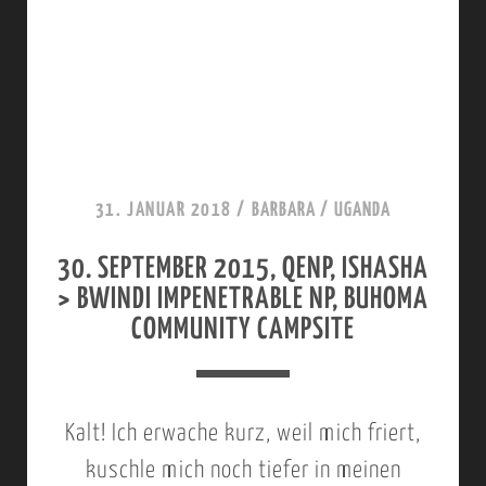
E
T
Y
B
O
O
U
B
N
N
E
Z
Y
R
A
O
2
31. JANUAR 2018
/
BARBARA
/
UGANDA
,
N
0
W
30. SEPTEMBER 2015, QENP, ISHASHA
Y
1
> BWINDI IMPENETRABLE NP, BUHOMA
O
I
5
COMMUNITY CAMPSITE
M
,
;
E
B
B
N
U
W
Kalt! Ich erwache kurz, weil mich friert,
’
G
I
kuschle mich noch tiefer in meinen