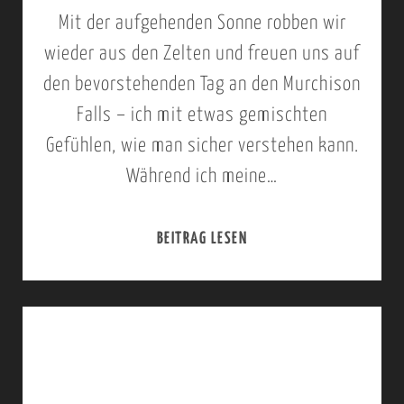
P
Mit der aufgehenden Sonne robben wir
T
A
wieder aus den Zelten und freuen uns auf
A
R
den bevorstehenden Tag an den Murchison
G
K
Falls – ich mit etwas gemischten
E
>
Gefühlen, wie man sicher verstehen kann.
S
H
Während ich meine…
A
O
U
I
BEITRAG LESEN
2
S
M
2
F
A
.
L
,
S
U
K
E
G
O
P
I