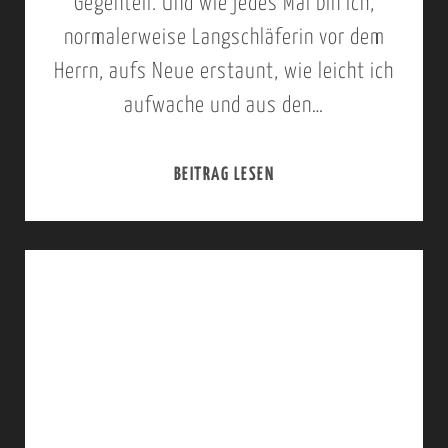
Gegenteil. Und wie jedes Mal bin ich,
-
S
normalerweise Langschläferin vor dem
T
U
Herrn, aufs Neue erstaunt, wie leicht ich
E
C
aufwache und aus den…
I
H
L
D
BEITRAG LESEN
2
D
E
1
E
R
.
S
M
S
P
U
E
A
R
P
R
C
T
K
H
E
S