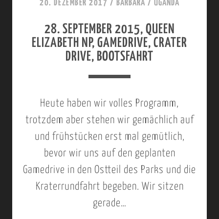
I
20. DEZEMBER 2017
/
BARBARA
/
UGANDA
E
N
28. SEPTEMBER 2015, QUEEN
R
D
ELIZABETH NP, GAMEDRIVE, CRATER
2
I
DRIVE, BOOTSFAHRT
0
I
1
M
5
Heute haben wir volles Programm,
P
;
trotzdem aber stehen wir gemächlich auf
E
Q
und frühstücken erst mal gemütlich,
N
U
bevor wir uns auf den geplanten
E
E
Gamedrive in den Ostteil des Parks und die
T
E
Kraterrundfahrt begeben. Wir sitzen
R
gerade…
N
A