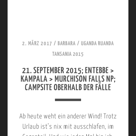
L
T
N
P
E
D
I
M
E
N
B
N
2. MÄRZ 2017
/
BARBARA
/
UGANDA RUANDA
G
E
N
TANSANIA 2015
H
R
O
21. SEPTEMBER 2015; ENTEBBE >
O
2
R
KAMPALA > MURCHISON FALLS NP;
T
0
D
CAMPSITE OBERHALB DER FÄLLE
E
1
W
L
5
E
;
Ab heute weht ein anderer Wind! Trotz
S
B
Urlaub ist’s nix mit ausschlafen, im
T
E