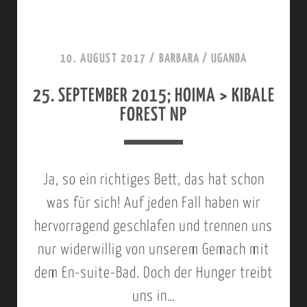
E
A
R
N
M
F
I
P
B
10. AUGUST 2017
/
BARBARA
/
UGANDA
A
V
>
E
R
E
Q
25. SEPTEMBER 2015; HOIMA > KIBALE
R
FOREST NP
I
,
U
2
B
E
0
O
E
1
Ja, so ein richtiges Bett, das hat schon
O
N
5
was für sich! Auf jeden Fall haben wir
T
E
;
hervorragend geschlafen und trennen uns
S
L
K
nur widerwillig von unserem Gemach mit
F
I
I
dem En-suite-Bad. Doch der Hunger treibt
A
Z
B
uns in…