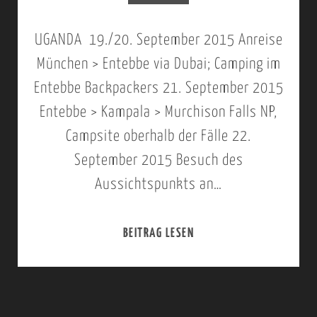
I
D
T
E
A
E
UGANDA 19./20. September 2015 Anreise
S
R
D
–
München > Entebbe via Dubai; Camping im
Z
H
U
P
Entebbe Backpackers 21. September 2015
U
A
B
R
Entebbe > Kampala > Murchison Falls NP,
D
L
A
O
Campsite oberhalb der Fälle 22.
E
B
I
L
September 2015 Besuch des
N
D
N
Aussichtspunkts an…
O
F
E
A
G
Ä
R
C
BEITRAG LESEN
R
L
F
H
E
L
Ä
E
I
E
L
N
S