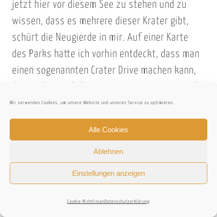
jetzt hier vor diesem See zu stehen und zu
wissen, dass es mehrere dieser Krater gibt,
schürt die Neugierde in mir. Auf einer Karte
des Parks hatte ich vorhin entdeckt, dass man
einen sogenannten Crater Drive machen kann,
der mich natürlich extrem interessieren würde.
Ich spreche meine Mitreisenden darauf an und
Wir verwenden Cookies, um unsere Website und unseren Service zu optimieren.
stoße auf allseitiges Interesse. Ja, das machen
Alle Cookies
wir, morgen oder übermorgen, lautet der
Ablehnen
einhellige Beschluss. Juhu, gebongt! Mit
diesem Wissen im Nacken fällt mir der
Einstellungen anzeigen
Abschied vom Kratersee gleich viel leichter,
und ich klettere voller Vorfreude wieder ins
Cookie-Richtlinien
Datenschutzerklärung