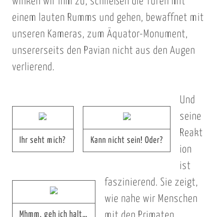
winken wir ihm zu, schließen die Türen mit
einem lauten Rumms und gehen, bewaffnet mit
unseren Kameras, zum Äquator-Monument,
unsererseits den Pavian nicht aus den Augen
verlierend.
Und
seine
Reakt
Ihr seht mich?
Kann nicht sein! Oder?
ion
ist
faszinierend. Sie zeigt,
wie nahe wir Menschen
Mhmm, geh ich halt…
mit den Primaten