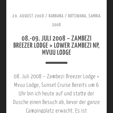
M
C
0
B
H
0
20. AUGUST 2008
/
BARBARA
/
BOTSWANA, SAMBIA
I
I
8
2008
A
N
–
V
08.-09. JULI 2008 – ZAMBEZI
L
BREEZER LODGE > LOWER ZAMBEZI NP,
A
O
MVUU LODGE
R
C
N
H
P
I
08. Juli 2008 – Zambezi Breezer Lodge >
N
Mvuu Lodge, Sunset Cruise Bereits um 6
V
Uhr bin ich heute auf und statte der
A
Dusche einen Besuch ab, bevor der ganze
R
Campingplatz erwacht. Es ist