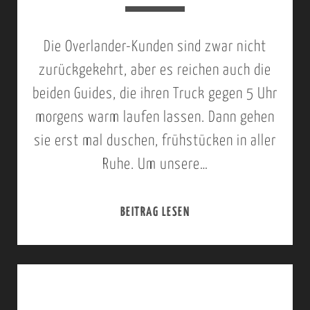
L
U
O
U
Die Overlander-Kunden sind zwar nicht
W
L
zurückgekehrt, aber es reichen auch die
E
O
beiden Guides, die ihren Truck gegen 5 Uhr
R
D
morgens warm laufen lassen. Dann gehen
Z
G
sie erst mal duschen, frühstücken in aller
A
E
Ruhe. Um unsere…
M
>
B
L
BEITRAG LESEN
1
E
U
1
Z
S
.
I
A
J
N
K
U