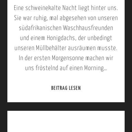
W
Eine schweinekalte Nacht liegt hinter uns.
A
A
Sie war ruhig, mal abgesehen von unseren
M
I
südafrikanischen Waschhausfreunden
P
C
und einem Honigdachs, der unbedingt
O
unseren Müllbehälter ausräumen musste.
M
In der ersten Morgensonne machen wir
M
uns fröstelnd auf einen Morning…
U
N
BEITRAG LESEN
3
I
0
T
.
Y
J
C
U