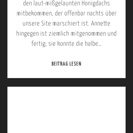
den laut-mißgelaunten Honigdachs
A
P
mitbekommen, der offenbar nachts über
V
,
unsere Site marschiert ist. Annette
U
S
hingegen ist ziemlich mitgenommen und
T
A
fertig; sie konnte die halbe…
I
V
U
BEITRAG LESEN
0
T
1
I
.
J
U
L
I