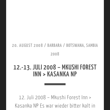
P
A
L
,
,
I
M
E
2
V
U
0
U
R
0
20. AUGUST 2008
/
BARBARA
/
BOTSWANA, SAMBIA
U
E
8
2008
L
K
–
O
A
12.-13. JULI 2008 – MKUSHI FOREST
L
D
INN > KASANKA NP
C
U
G
A
S
E
M
A
12. Juli 2008 – Mkushi Forest Inn >
P
K
Kasanka NP Es war wieder bitter kalt in