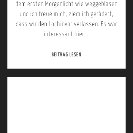
I
dem ersten Morgenlicht wie weggeblasen
V
V
und ich freue mich, ziemlich gerädert,
I
I
dass wir den Lochinvar verlassen. Es war
N
N
interessant hier,…
G
G
S
S
BEITRAG LESEN
0
T
T
7
O
O
.
N
N
J
E
E
U
,
>
L
S
L
I
A
O
2