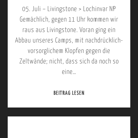
–
05. Juli – Livingstone > Lochinvar NP
I
Gemächlich, gegen 11 Uhr kommen wir
H
raus aus Livingstone. Voran ging ein
A
Abbau unseres Camps, mit nachdrücklich-
H
vorsorglichem Klopfen gegen die
A
Zeltwände; nicht, dass sich da noch so
,
eine…
C
H
BEITRAG LESEN
0
O
5
B
.
E
-
N
0