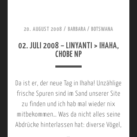
2
0
0
20. AUGUST 2008
/
BARBARA
/
BOTSWANA
8
02. JULI 2008 – LINYANTI > IHAHA,
–
CHOBE NP
C
H
O
Da ist er, der neue Tag in Ihaha! Unzählige
B
frische Spuren sind im Sand unserer Site
E
zu finden und ich hab mal wieder nix
N
mitbekommen… Was da nicht alles seine
P
Abdrücke hinterlassen hat: diverse Vögel,
,
…