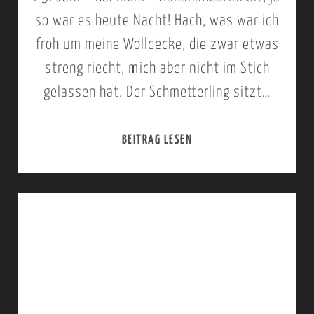
R
,
so war es heute Nacht! Hach, was war ich
U
H
froh um meine Wolldecke, die zwar etwas
M
E
streng riecht, mich aber nicht im Stich
S
L
gelassen hat. Der Schmetterling sitzt…
C
I
H
F
BEITRAG LESEN
2
N
L
5
E
U
.
L
G
-
L
>
2
,
K
8
W
A
.
E
Z
J