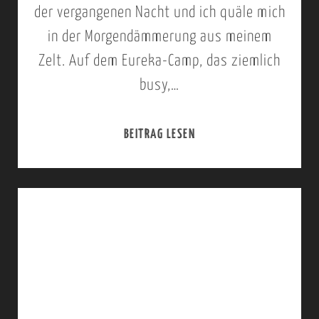
A
der vergangenen Nacht und ich quäle mich
,
in der Morgendämmerung aus meinem
E
Zelt. Auf dem Eureka-Camp, das ziemlich
U
busy,…
R
E
BEITRAG LESEN
1
K
2
A
.
C
-
A
1
M
3
P
.
>
J