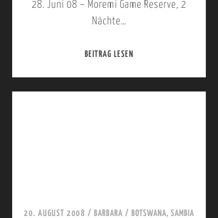
28. Juni 08 – Moremi Game Reserve, 2
Nächte…
BEITRAG LESEN
R
E
I
S
E
B
E
R
I
C
20. AUGUST 2008
/
BARBARA
/
BOTSWANA, SAMBIA