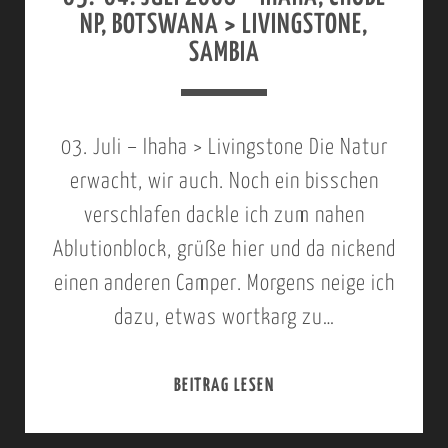
–
NP, BOTSWANA > LIVINGSTONE,
T
L
SAMBIA
I
I
N
Y
03. Juli – Ihaha > Livingstone Die Natur
A
erwacht, wir auch. Noch ein bisschen
N
verschlafen dackle ich zum nahen
T
Ablutionblock, grüße hier und da nickend
I
einen anderen Camper. Morgens neige ich
>
dazu, etwas wortkarg zu…
I
H
BEITRAG LESEN
0
A
3