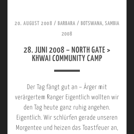
N
I
U
N
I
N
20. AUGUST 2008
/
BARBARA
/
BOTSWANA, SAMBIA
’
K
I
2008
S
I
2
A
N
28. JUNI 2008 – NORTH GATE >
0
U
KHWAI COMMUNITY CAMP
I
0
C
8
H
–
Der Tag fängt gut an – Ärger mit
M
K
verärgertem Ranger Eigentlich wollten wir
I
A
den Tag heute ganz ruhig angehen.
T
Z
Eigentlich. Wir schlürfen gerade unseren
B
I
Morgentee und heizen das Toastfeuer an,
A