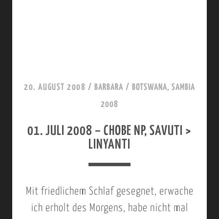
A
N
M
I
P
2
>
0
C
0
20. AUGUST 2008
/
BARBARA
/
BOTSWANA, SAMBIA
H
8
2008
O
–
B
01. JULI 2008 – CHOBE NP, SAVUTI >
C
LINYANTI
E
H
N
O
P
B
Mit friedlichem Schlaf gesegnet, erwache
,
E
ich erholt des Morgens, habe nicht mal
S
N