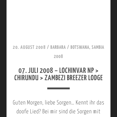
P
6
,
.
B
J
O
U
T
L
20. AUGUST 2008
/
BARBARA
/
BOTSWANA, SAMBIA
S
I
2008
W
2
07. JULI 2008 – LOCHINVAR NP >
A
0
CHIRUNDU > ZAMBEZI BREEZER LODGE
N
0
A
8
>
–
Guten Morgen, liebe Sorgen… Kennt ihr das
L
L
doofe Lied? Bei mir sind die Sorgen mit
I