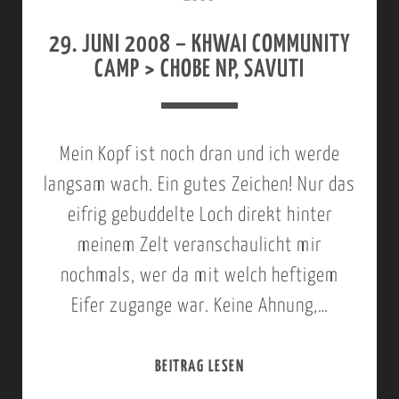
X
–
A
29. JUNI 2008 – KHWAI COMMUNITY
N
CAMP > CHOBE NP, SAVUTI
K
O
A
R
N
T
Mein Kopf ist noch dran und ich werde
A
H
langsam wach. Ein gutes Zeichen! Nur das
X
G
eifrig gebuddelte Loch direkt hinter
A
A
meinem Zelt veranschaulicht mir
,
T
nochmals, wer da mit welch heftigem
N
E
Eifer zugange war. Keine Ahnung,…
O
>
R
K
BEITRAG LESEN
2
T
H
9