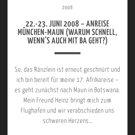
H
2008
T
22.-23. JUNI 2008 – ANREISE
B
MÜNCHEN-MAUN (WARUM SCHNELL,
O
WENN’S AUCH MIT BA GEHT?)
T
S
W
So, das Ränzlein ist erneut geschnürt und
A
ich bin bereit für meine 17. Afrikareise –
N
es geht zunächst nach Maun in Botswana.
A
Mein Freund Heinz bringt mich zum
-
Flughafen und wir verabschieden uns
S
schweren Herzens…
A