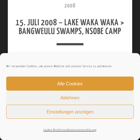
8
2008
S
–
15. JULI 2008 – LAKE WAKA WAKA >
A
K
BANGWEULU SWAMPS, NSOBE CAMP
N
A
K
S
A
A
Trotz meiner Boshaftigkeit hatte ich eine
N
N
Wir verwenden Cookies, um unsere Website und unseren Service zu optimieren.
gute Nacht und werde zudem noch mit
P
K
einem fulminanten Sonnenaufgang
Alle Cookies
A
belohnt. Der See dampft in der
Ablehnen
N
Morgenkälte, der Himmel ist vanillefarben
P
Einstellungen anzeigen
und das tiefstehende Licht lässt die
>
Tautropfen auf…
Cookie-Richtlinien
Datenschutzerklärung
L