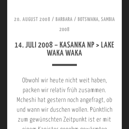
M
U
K
L
20. AUGUST 2008
/
BARBARA
/
BOTSWANA, SAMBIA
U
I
2008
S
2
H
14. JULI 2008 – KASANKA NP > LAKE
0
WAKA WAKA
I
0
F
8
O
–
Obwohl wir heute nicht weit haben,
R
M
packen wir relativ früh zusammen.
E
K
Mcheshi hat gestern noch angefragt, ob
S
U
und wann wir duschen wollen. Pünktlich
T
S
zum gewünschten Zeitpunkt ist er mit
I
H