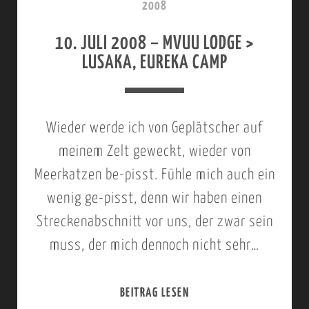
2008
A
2
10. JULI 2008 – MVUU LODGE >
M
0
LUSAKA, EUREKA CAMP
B
0
E
8
Z
–
Wieder werde ich von Geplätscher auf
I
Z
meinem Zelt geweckt, wieder von
B
A
Meerkatzen be-pisst. Fühle mich auch ein
R
M
wenig ge-pisst, denn wir haben einen
E
B
Streckenabschnitt vor uns, der zwar sein
E
E
muss, der mich dennoch nicht sehr…
Z
Z
E
I
BEITRAG LESEN
1