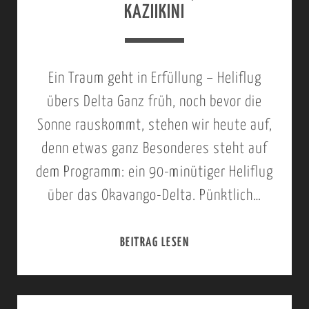
KAZIIKINI
3
0
.
8
A
–
Ein Traum geht in Erfüllung – Heliflug
U
A
übers Delta Ganz früh, noch bevor die
G
N
Sonne rauskommt, stehen wir heute auf,
U
R
denn etwas ganz Besonderes steht auf
S
E
dem Programm: ein 90-minütiger Heliflug
T
I
über das Okavango-Delta. Pünktlich…
2
S
0
E
BEITRAG LESEN
2
0
M
4
8
Ü
.