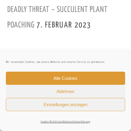
DEADLY THREAT – SUCCULENT PLANT
POACHING
7. FEBRUAR 2023
Wir verwenden Cookies, um unsere Website und unseren Service zu optimieren.
VORHERIGER BEITRAG
25. – 26. JULI 2008 – MUTINONDO WILDERNESS
Alle Cookies
Ablehnen
NÄCHSTER BEITRAG
Einstellungen anzeigen
23. JULI 2008 – ISANGA BAY > KAPISHYA HOT
Cookie-Richtlinien
Datenschutzerklärung
SPRINGS