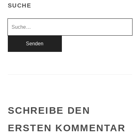
SUCHE
S
u
c
h
e
n
n
a
c
h
SCHREIBE DEN
:
ERSTEN KOMMENTAR