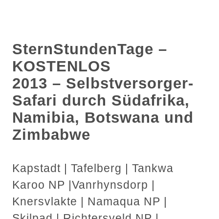
SternStundenTage
–
KOSTENLOS
2013 – Selbstversorger-
Safari durch Südafrika,
Namibia, Botswana und
Zimbabwe
Kapstadt | Tafelberg | Tankwa
Karoo NP |Vanrhynsdorp |
Knersvlakte | Namaqua NP |
Skilpad | Richtersveld NP |