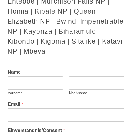
Entebbe | Murchison Falls NP |
Hoima | Kibale NP | Queen
Elizabeth NP | Bwindi Impenetrable
NP | Kayonza | Biharamulo |
Kibondo | Kigoma | Sitalike | Katavi
NP | Mbeya
Name
Vorname
Nachname
Email
*
Einverständnis/Consent
*