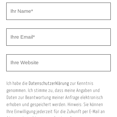
a
I
r
h
r
I
N
h
a
r
m
W
e
e
e
E
b
m
Ich habe die
Datenschutzerklärung
zur Kenntnis
s
a
genommen. Ich stimme zu, dass meine Angaben und
e
i
Daten zur Beantwortung meiner Anfrage elektronisch
i
l
erhoben und gespeichert werden. Hinweis: Sie können
t
Ihre Einwilligung jederzeit für die Zukunft per E-Mail an