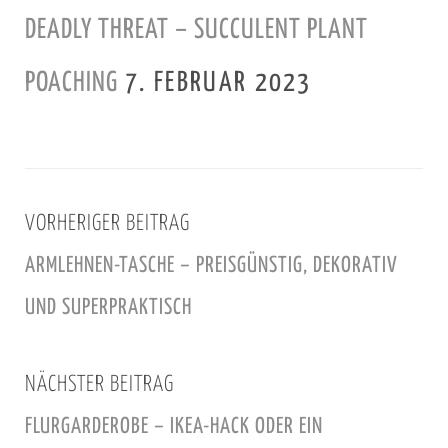
s
DEADLY THREAT – SUCCULENT PLANT
c
h
POACHING
7. FEBRUAR 2023
U
m
s
e
t
VORHERIGER BEITRAG
z
ARMLEHNEN-TASCHE – PREISGÜNSTIG, DEKORATIV
u
UND SUPERPRAKTISCH
n
g
–
NÄCHSTER BEITRAG
i
FLURGARDEROBE – IKEA-HACK ODER EIN
n