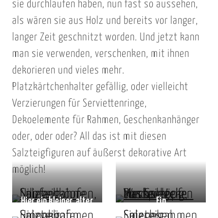
sie durchlaufen haben, nun fast so aussehen,
m
r
e
als wären sie aus Holz und bereits vor langer,
t
h
langer Zeit geschnitzt worden. Und jetzt kann
r
man sie verwenden, verschenken, mit ihnen
w
dekorieren und vieles mehr.
i
Platzkärtchenhalter gefällig, oder vielleicht
e
Verzierungen für Serviettenringe,
S
a
Dekoelemente für Rahmen, Geschenkanhänger
l
oder, oder oder? All das ist mit diesen
z
Salzteigfiguren auf äußerst dekorative Art
t
möglich!
e
i
Hier ein kleiner, alter
Ein
g
Spiegel mit
Garderobenspiegel
a