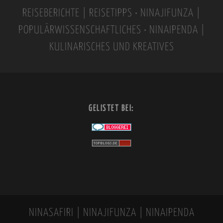
t
REISEBERICHTE | REISETIPPS • NINAJIFUNZA |
i
POPULÄRWISSENSCHAFTLICHES • NINAIPENDA |
v
KULINARISCHES UND KREATIVES
e
:
GELISTET BEI:
NINASAFIRI | NINAJIFUNZA | NINAIPENDA