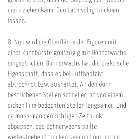
gewährleistet, dass der Salzteig kein Wasser
u
e
mehr ziehen kann. Den Lack völlig trocknen
n
m
e
B
lassen.
A
r
c
a
8. Nun wird die Oberfläche der Figuren mit
r
u
einer Zahnbürste großzügig mit Bohnerwachs
y
n
eingestrichen. Bohnerwachs hat die praktische
l
w
Eigenschaft, dass es bei Luftkontakt
f
i
a
r
abtrocknet bzw. aushärtet. An den dünn
r
d
bestrichenen Stellen schneller, an von einem
b
n
dicken Film bedeckten Stellen langsamer. Und
e
a
da muss man den richtigen Zeitpunkt
i
c
abpassen: das Bohnerwachs sollte
s
h
weitestgehend trocken sein und nur noch in
t
c