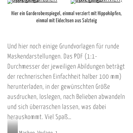
unscheinbarem aber
mit Dekoelementen
u
Hier ein Garderobenspiegel, einmal verziert mit Hippoköpfen,
hübschem
zum Wechseln.
s
einmal mit Eidechsen aus Salzteig
Holzrahmen, nun
Befestigt habe ich
,
aufgewertet mit
das Ganze mit
o
Nilpferdköpfen aus
selbstklebendem
d
Und hier noch einige Grundvorlagen für runde
Salzteig.
Klettband – man
e
Maskendarstellungen. Das PDF (1:1-
kann also jederzeit
r
Durchmesser der jeweiligen Abildungen beträgt
die Motive
?
auswechseln.
der rechnerischen Einfachheit halber 100 mm)
herunterladen, in der gewünschten Größe
ausdrucken, loslegen, nach Belieben abwandeln
und sich überraschen lassen, was dabei
herauskommt. Viel Spaß…