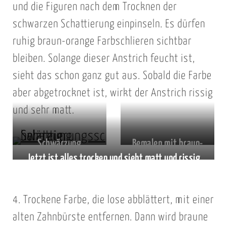
und die Figuren nach dem Trocknen der
schwarzen Schattierung einpinseln. Es dürfen
ruhig braun-orange Farbschlieren sichtbar
bleiben. Solange dieser Anstrich feucht ist,
sieht das schon ganz gut aus. Sobald die Farbe
aber abgetrocknet ist, wirkt der Anstrich rissig
und sehr matt.
Schwärzung
Bemalen mit braun-
Jetzt ist alles trocken und sieht matt und rissig
relevanter Partien
oranger Gouache –
aus.
nach dem Grundieren
noch ist sie feucht
mit weißer
und sieht gut aus
4. Trockene Farbe, die lose abblättert, mit einer
Wandfarbe
alten Zahnbürste entfernen. Dann wird braune