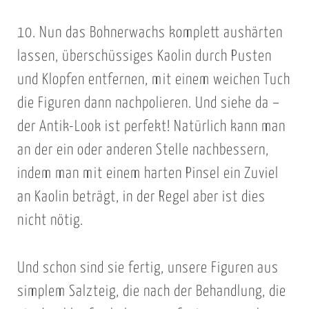
m
a
s
i
s
10. Nun das Bohnerwachs komplett aushärten
s
t
e
i
lassen, überschüssiges Kaolin durch Pusten
K
n
e
und Klopfen entfernen, mit einem weichen Tuch
a
u
h
die Figuren dann nachpolieren. Und siehe da –
o
n
t
der Antik-Look ist perfekt! Natürlich kann man
l
d
d
i
n
an der ein oder anderen Stelle nachbessern,
o
n
a
indem man mit einem harten Pinsel ein Zuviel
c
c
h
an Kaolin beträgt, in der Regel aber ist dies
h
n
nicht nötig.
p
i
o
c
Und schon sind sie fertig, unsere Figuren aus
l
h
i
simplem Salzteig, die nach der Behandlung, die
t
e