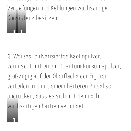
a
o
Vertiefungen und Kehlungen wachsartige
u
l
Konsistenz besitzen.
f
o
g
r
D
F
e
i
i
e
b
e
c
r
9. Weißes, pulverisiertes Kaolinpulver,
r
r
k
t
a
t
b
i
vermischt mit einem Quantum Kurkumapulver,
c
e
g
großzügig auf der Oberfläche der Figuren
h
s
a
verteilen und mit einem härteren Pinsel so
t
t
b
andrücken, dass es sich mit den noch
ä
g
wachsartigen Partien verbindet.
u
e
b
b
D
t
l
a