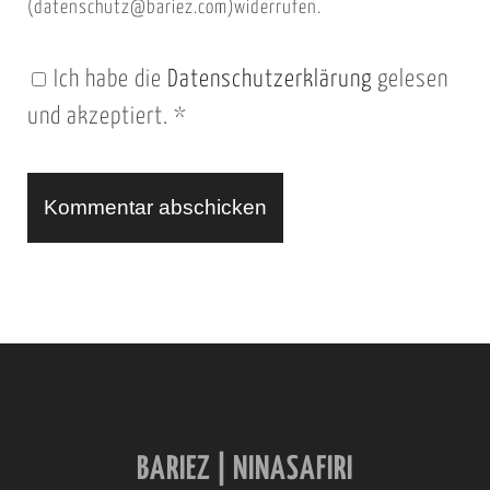
(datenschutz@bariez.com)widerrufen.
e
n
Ich habe die
Datenschutzerklärung
gelesen
U
und akzeptiert.
*
R
L
A
l
t
e
r
n
BARIEZ | NINASAFIRI
a