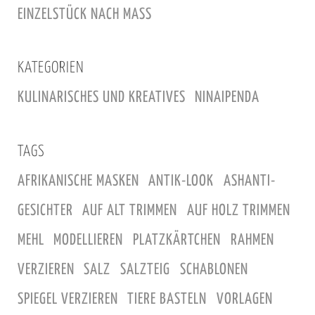
e
EINZELSTÜCK NACH MASS
i
n
e
KATEGORIEN
m
KULINARISCHES UND KREATIVES
NINAIPENDA
3
D
R
TAGS
a
AFRIKANISCHE MASKEN
ANTIK-LOOK
ASHANTI-
h
m
GESICHTER
AUF ALT TRIMMEN
AUF HOLZ TRIMMEN
e
MEHL
MODELLIEREN
PLATZKÄRTCHEN
RAHMEN
n
VERZIEREN
SALZ
SALZTEIG
SCHABLONEN
SPIEGEL VERZIEREN
TIERE BASTELN
VORLAGEN