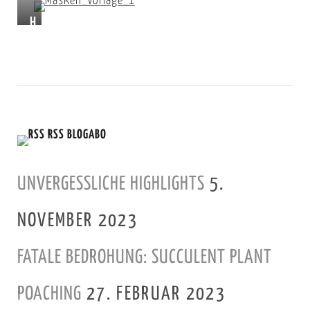
H
i
e
r
i
n
RSS BLOGABO
d
e
UNVERGESSLICHE HIGHLIGHTS
5.
r
p
NOVEMBER 2023
r
a
FATALE BEDROHUNG: SUCCULENT PLANT
k
t
POACHING
27. FEBRUAR 2023
i