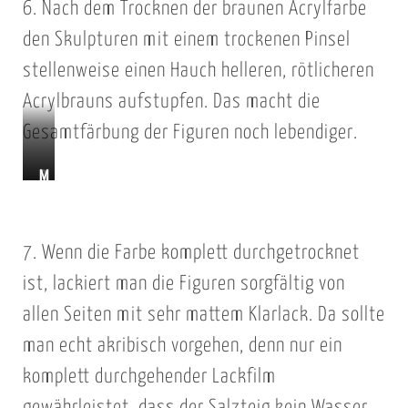
6. Nach dem Trocknen der braunen Acrylfarbe
den Skulpturen mit einem trockenen Pinsel
stellenweise einen Hauch helleren, rötlicheren
Acrylbrauns aufstupfen. Das macht die
Gesamtfärbung der Figuren noch lebendiger.
D
M
u
i
n
t
7. Wenn die Farbe komplett durchgetrocknet
k
h
e
e
ist, lackiert man die Figuren sorgfältig von
l
l
allen Seiten mit sehr mattem Klarlack. Da sollte
b
l
man echt akribisch vorgehen, denn nur ein
r
e
komplett durchgehender Lackfilm
a
r