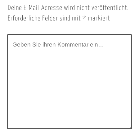
Deine E-Mail-Adresse wird nicht veröffentlicht.
Erforderliche Felder sind mit
*
markiert
I
h
r
K
o
m
m
e
n
t