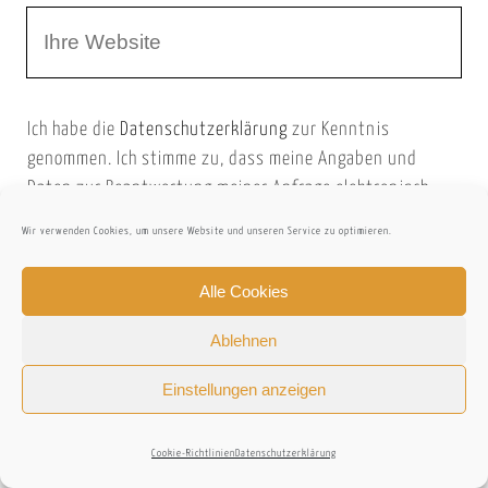
W
e
e
e
E
b
m
Ich habe die
Datenschutzerklärung
zur Kenntnis
s
a
genommen. Ich stimme zu, dass meine Angaben und
e
i
Daten zur Beantwortung meiner Anfrage elektronisch
i
l
erhoben und gespeichert werden. Hinweis: Sie können
Wir verwenden Cookies, um unsere Website und unseren Service zu optimieren.
t
Ihre Einwilligung jederzeit für die Zukunft per E-Mail an
(datenschutz@bariez.com)widerrufen.
e
Alle Cookies
n
Ablehnen
Ich habe die
Datenschutzerklärung
gelesen
U
und akzeptiert.
*
Einstellungen anzeigen
R
L
Cookie-Richtlinien
Datenschutzerklärung