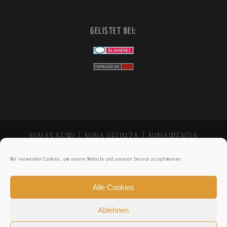
I
C
GELISTET BEI:
H
T
N
U
R
E
NINASAFIRI | NINAJIFUNZA | NINAIPENDA
I
Wir verwenden Cookies, um unsere Website und unseren Service zu optimieren.
N
K
Alle Cookies
I
Ablehnen
N