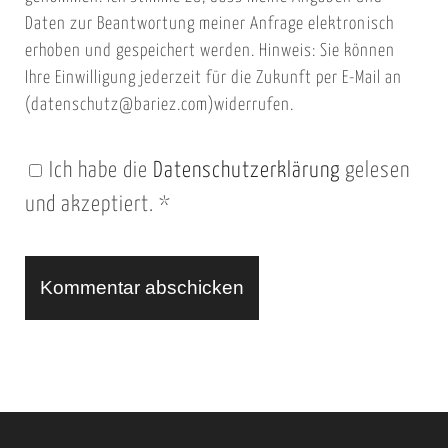
e
i
Daten zur Beantwortung meiner Anfrage elektronisch
i
l
erhoben und gespeichert werden. Hinweis: Sie können
t
Ihre Einwilligung jederzeit für die Zukunft per E-Mail an
(datenschutz@bariez.com)widerrufen.
e
n
Ich habe die
Datenschutzerklärung
gelesen
U
und akzeptiert.
*
R
L
A
l
t