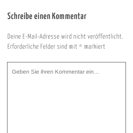
Schreibe einen Kommentar
Deine E-Mail-Adresse wird nicht veröffentlicht.
Erforderliche Felder sind mit
*
markiert
I
h
r
K
o
m
m