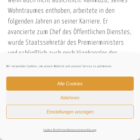
wenn auch nicht absichtlich. Kalimuzo, seines
Wohntraumes enthoben, arbeitete in den
folgenden Jahren an seiner Karriere. Er
avancierte zum Chef des Öffentlichen Dienstes,
wurde Staatssekretär des Premierministers
und schließlich auch noch Vizekanzler der
Makerere Universität. Ein kometenhafter
Wir verwenden Cookies, um unsere Website und unseren Service zu optimieren.
Aufstieg, an dem Ugandas Präsident Obote
Alle Cookies
nicht ganz unbeteiligt war. Dieser Umstand
wurde Kalimuzo im Jahre 1972 allerdings zum
Ablehnen
Verhängnis: ein Militärputsch brachte Idi Amin
Einstellungen anzeigen
an die Macht, einen erklärten Feind Obotes,
Mitglieder seiner „Säuberungseinheit für
Cookie-Richtlinien
Datenschutzerklärung
Öffentliche Sicherheit“ verwüsteten Kalimuzos