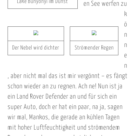
Lake Bunyonyi im Dunst
en See werfen zu
k
ö
n
n
Der Nebel wird dichter
Strömender Regen
e
n
, aber nicht mal das ist mir vergönnt – es fängt
schon wieder an zu regnen. Ach ne! Nun ist ja
ein Land Rover Defender an und für sich ein
super Auto, doch er hat ein paar, na ja, sagen
wir mal, Mankos, die gerade an kühlen Tagen
mit hoher Luftfeuchtigkeit und strömendem