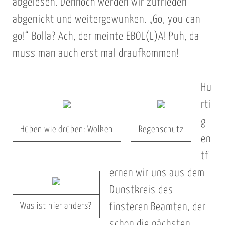
abgelesen. Dennoch werden wir zufrieden
abgenickt und weitergewunken. „Go, you can
go!“ Bolla? Ach, der meinte EBOL(L)A! Puh, da
muss man auch erst mal draufkommen!
Hu
rti
g
Hüben wie drüben: Wolken
Regenschutz
en
tf
ernen wir uns aus dem
Dunstkreis des
Was ist hier anders?
finsteren Beamten, der
schon die nächsten