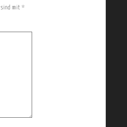
r sind mit
*