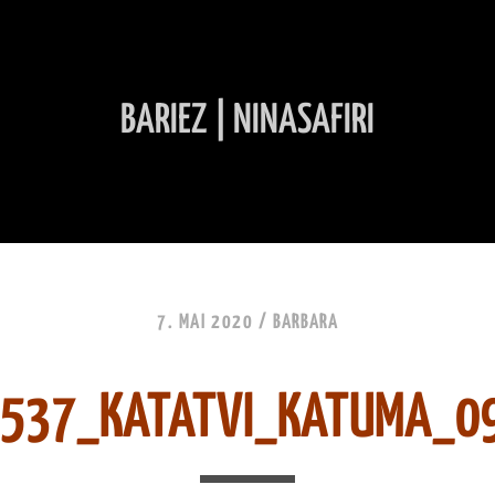
BARIEZ | NINASAFIRI
INHALT ÜBERSPRINGEN
7. MAI 2020 /
BARBARA
6537_KATATVI_KATUMA_0