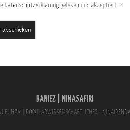
ie
Datenschutzerklärung
gelesen und akzeptiert.
*
BARIEZ | NINASAFIRI
INAJIFUNZA | POPULÄRWISSENSCHAFTLICHES • NINAIPEND