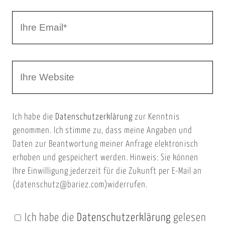
r
I
N
h
a
r
m
W
e
e
e
E
b
m
Ich habe die
Datenschutzerklärung
zur Kenntnis
s
a
genommen. Ich stimme zu, dass meine Angaben und
e
i
Daten zur Beantwortung meiner Anfrage elektronisch
i
l
erhoben und gespeichert werden. Hinweis: Sie können
t
Ihre Einwilligung jederzeit für die Zukunft per E-Mail an
(datenschutz@bariez.com)widerrufen.
e
n
Ich habe die
Datenschutzerklärung
gelesen
U