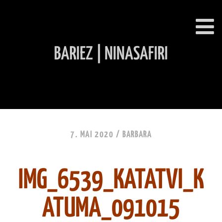
BARIEZ | NINASAFIRI
INHALT ÜBERSPRINGEN
7. MAI 2020 /
BARBARA
IMG_6539_KATATVI_K
ATUMA_091015