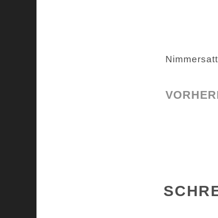
Nimmersatt
VORHERI
SCHR