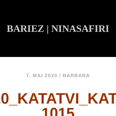
BARIEZ | NINASAFIRI
INHALT ÜBERSPRINGEN
7. MAI 2020 /
BARBARA
20_KATATVI_KA
1015