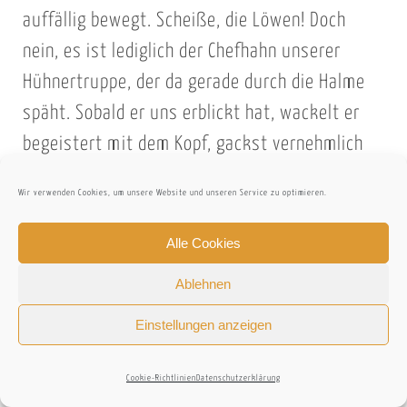
auffällig bewegt. Scheiße, die Löwen! Doch
nein, es ist lediglich der Chefhahn unserer
Hühnertruppe, der da gerade durch die Halme
späht. Sobald er uns erblickt hat, wackelt er
begeistert mit dem Kopf, gackst vernehmlich
und bricht mitsamt seiner Großfamilie durchs
Wir verwenden Cookies, um unsere Website und unseren Service zu optimieren.
Gras. Sekunden später sind sie allesamt wieder
zu unseren Füßen versammelt, didöhen sich
Alle Cookies
und uns vertraulich an und es ist, als wären sie
Ablehnen
nie fort gewesen. „Hast du das grade gesehen?
Einstellungen anzeigen
Der Hahn hat geschaut, ob wir noch da sind!
Und der hat sich richtig gefreut!“ Das ist doch
Cookie-Richtlinien
Datenschutzerklärung
die ein oder andere Wasserspende wert! Flugs