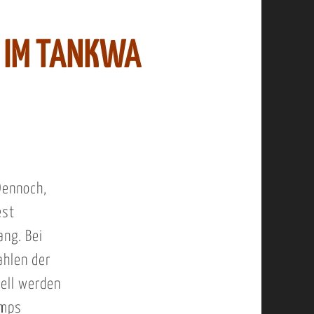
G IM TANKWA
Dennoch,
est
ng. Bei
ahlen der
nell werden
amps