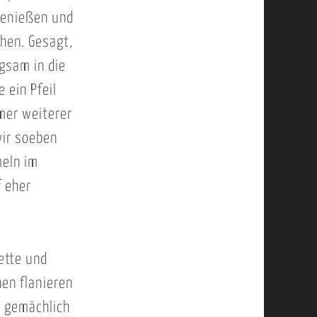
genießen und
hen. Gesagt,
ngsam in die
 ein Pfeil
mer weiterer
wir soeben
meln im
f eher
ette und
en flanieren
o gemächlich