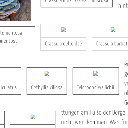
Crassula muscosa var. muscosa
hint
 tomentosa
omentosa
Crassula deltoidae
Crassula barbat
e
g
v
ticulatus
Gethyllis villosa
Tylecodon wallichii
o
G
ttungen am Fuße der Berge,
nicht weit kommen. Was für