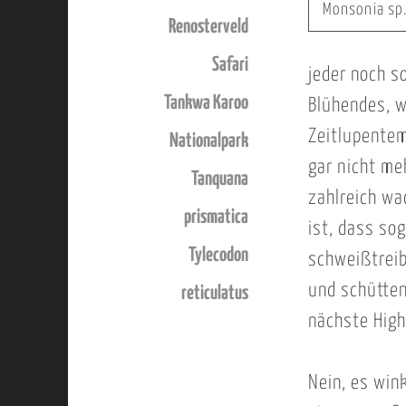
Monsonia sp
Renosterveld
Safari
jeder noch s
Tankwa Karoo
Blühendes, w
Zeitlupente
Nationalpark
gar nicht me
Tanquana
zahlreich wa
prismatica
ist, dass so
Tylecodon
schweißtreib
und schütten
reticulatus
nächste High
Nein, es wink