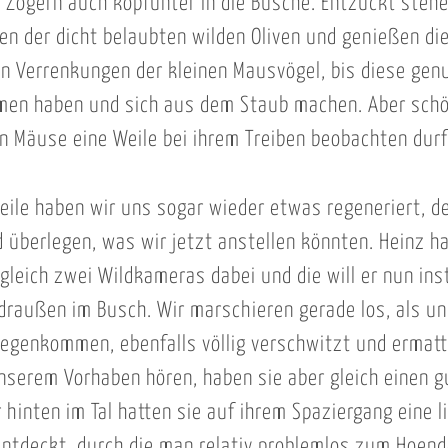
e Zögern auch kopfunter in die Büsche. Entzückt steh
ten der dicht belaubten wilden Oliven und genießen di
n Verrenkungen der kleinen Mausvögel, bis diese gen
men haben und sich aus dem Staub machen. Aber schö
en Mäuse eine Weile bei ihrem Treiben beobachten durf
eile haben wir uns sogar wieder etwas regeneriert, 
d überlegen, was wir jetzt anstellen könnten. Heinz ha
gleich zwei Wildkameras dabei und die will er nun inst
draußen im Busch. Wir marschieren gerade los, als u
egenkommen, ebenfalls völlig verschwitzt und ermatte
nserem Vorhaben hören, haben sie aber gleich einen g
 hinten im Tal hatten sie auf ihrem Spaziergang eine l
ntdeckt, durch die man relativ problemlos zum Hoen