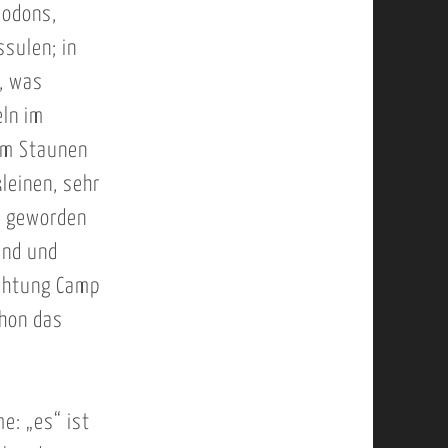
codons,
ssulen; in
, was
eln im
em Staunen
leinen, sehr
ß geworden
end und
ichtung Camp
chon das
e: „es“ ist