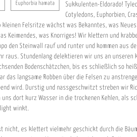
.
Euphorbia hamata
Sukkulenten-Eldorado! Tyle
Cotyledons, Euphorbien, Cra
o kleinen Felsritze wächst was Bekanntes, was Neues
as Keimendes, was Knorriges! Wir klettern und krabb
mpo den Steinwall rauf und runter und kommen aus d
hr raus. Stundenlang delektieren wir uns an unseren k
chsenden Bodenschätzchen, bis es schließlich so hei
gar das langsame Robben über die Felsen zu anstreng
end wird. Durstig und nassgeschwitzt streben wir R
 uns dort kurz Wasser in die trockenen Kehlen, als s
light winkt.
t nicht, es klettert vielmehr geschickt durch die Bäum