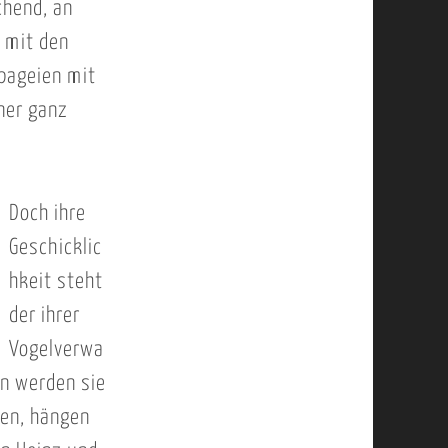
chend, an
 mit den
pageien mit
ner ganz
Doch ihre
Geschicklic
hkeit steht
der ihrer
Vogelverwa
ln werden sie
den, hängen