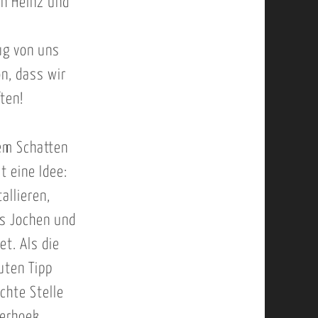
en Heinz und
e
ug von uns
n, dass wir
ten!
dem Schatten
t eine Idee:
allieren,
ns Jochen und
t. Als die
uten Tipp
ichte Stelle
derhoek