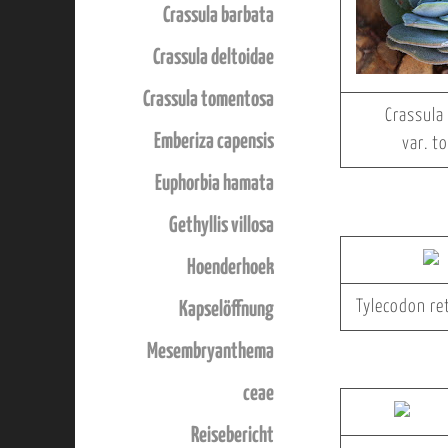
Crassula barbata
Crassula deltoidae
Crassula tomentosa
Crassula
Emberiza capensis
var. t
Euphorbia hamata
Gethyllis villosa
Hoenderhoek
Tylecodon re
Kapselöffnung
Mesembryanthema
ceae
Reisebericht