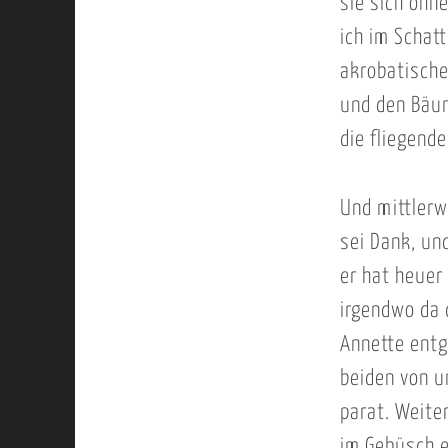
sie sich ohn
ich im Schat
akrobatische
und den Bäu
die fliegend
Und mittlerw
sei Dank, un
er hat heuer 
irgendwo da 
Annette entg
beiden von u
parat. Weiter
im Gebüsch e