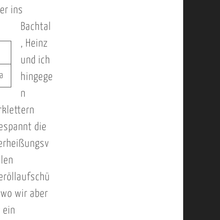
er ins
Bachtal
, Heinz
und ich
a
hingege
n
rklettern
espannt die
erheißungsv
llen
eröllaufschü
 wo wir aber
 ein