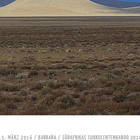
15. MÄRZ 2016
/
BARBARA
/
SÜDAFRIKAS SUKKULENTENKAROO 201