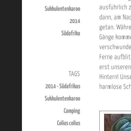
ausführlich 
Sukkulentenkaroo
dann, am Nac
2014
getan. Währe
Südafrika
Gänge kommen
verschwunden
Ferne aufbli
erst unseren
TAGS
Hintern! Uns
2014 - Südafrikas
harmlose Sch
Sukkulentenkaroo
Camping
Colius colius