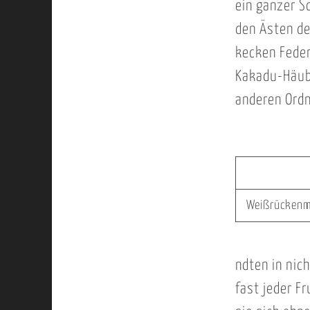
ein ganzer S
den Ästen de
kecken Feder
Kakadu-Häubc
anderen Ord
Weißrückenm
ndten in nic
fast jeder F