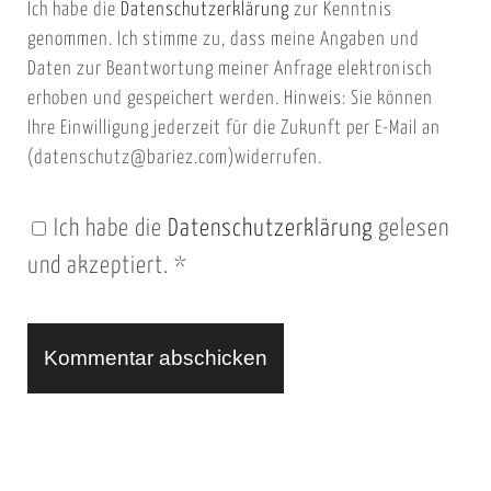
Ich habe die
Datenschutzerklärung
zur Kenntnis
s
a
genommen. Ich stimme zu, dass meine Angaben und
e
i
Daten zur Beantwortung meiner Anfrage elektronisch
i
l
erhoben und gespeichert werden. Hinweis: Sie können
t
Ihre Einwilligung jederzeit für die Zukunft per E-Mail an
(datenschutz@bariez.com)widerrufen.
e
n
Ich habe die
Datenschutzerklärung
gelesen
U
und akzeptiert.
*
R
L
A
l