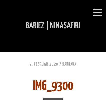
BARIEZ | NINASAFIRI
INHALT ÜBERSPRINGEN
7. FEBRUAR 2020 /
BARBARA
IMG_9300