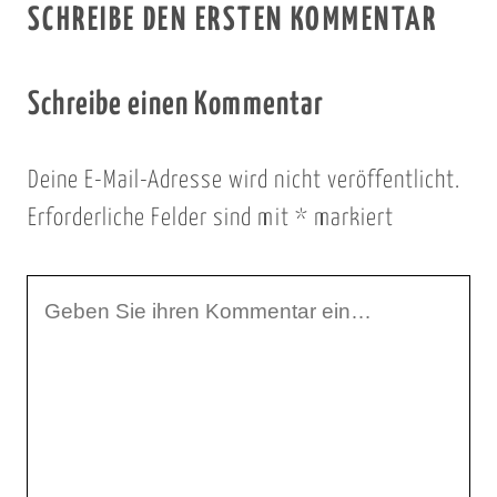
SCHREIBE DEN ERSTEN KOMMENTAR
Schreibe einen Kommentar
Deine E-Mail-Adresse wird nicht veröffentlicht.
Erforderliche Felder sind mit
*
markiert
I
h
r
K
o
m