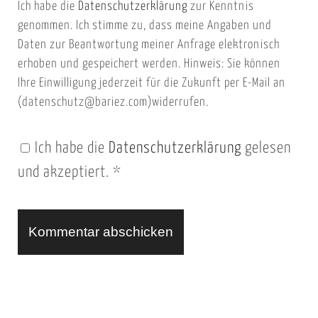
Ich habe die
Datenschutzerklärung
zur Kenntnis
s
a
genommen. Ich stimme zu, dass meine Angaben und
e
i
Daten zur Beantwortung meiner Anfrage elektronisch
i
l
erhoben und gespeichert werden. Hinweis: Sie können
t
Ihre Einwilligung jederzeit für die Zukunft per E-Mail an
(datenschutz@bariez.com)widerrufen.
e
n
Ich habe die
Datenschutzerklärung
gelesen
U
und akzeptiert.
*
R
L
A
l