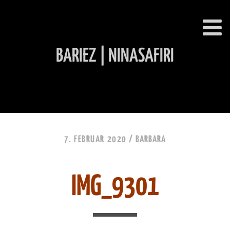
BARIEZ | NINASAFIRI
INHALT ÜBERSPRINGEN
7. FEBRUAR 2020 /
BARBARA
IMG_9301