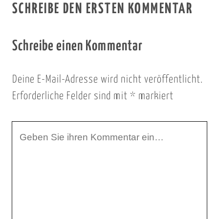
SCHREIBE DEN ERSTEN KOMMENTAR
Schreibe einen Kommentar
Deine E-Mail-Adresse wird nicht veröffentlicht.
Erforderliche Felder sind mit
*
markiert
I
h
r
K
o
m