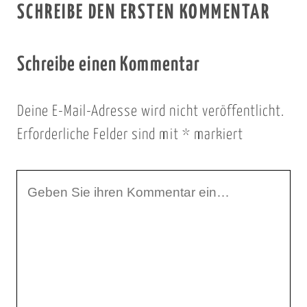
SCHREIBE DEN ERSTEN KOMMENTAR
Schreibe einen Kommentar
Deine E-Mail-Adresse wird nicht veröffentlicht.
Erforderliche Felder sind mit
*
markiert
I
h
r
K
o
m