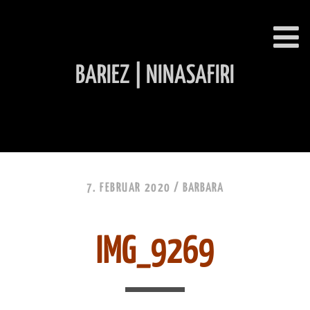
BARIEZ | NINASAFIRI
INHALT ÜBERSPRINGEN
7. FEBRUAR 2020 /
BARBARA
IMG_9269