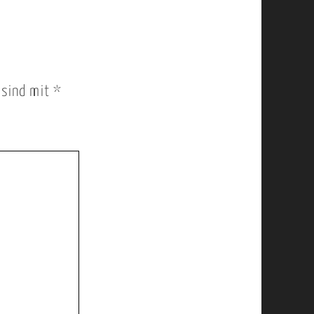
r sind mit
*