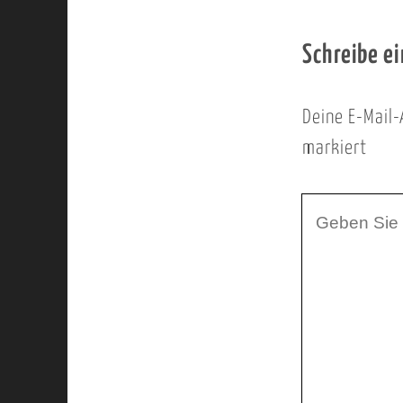
Schreibe e
Deine E-Mail-
markiert
I
h
r
K
o
m
m