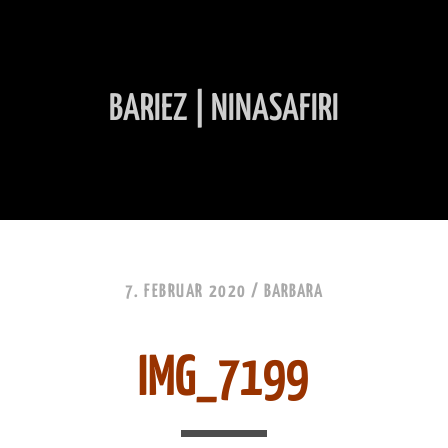
BARIEZ | NINASAFIRI
INHALT ÜBERSPRINGEN
7. FEBRUAR 2020 /
BARBARA
IMG_7199