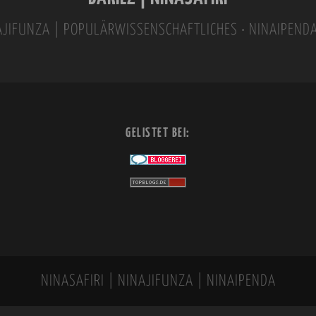
INAJIFUNZA | POPULÄRWISSENSCHAFTLICHES • NINAIPEND
GELISTET BEI:
NINASAFIRI | NINAJIFUNZA | NINAIPENDA