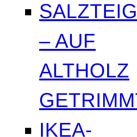
SALZTEI
– AUF
ALTHOLZ
GETRIMM
IKEA-