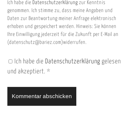
Ich habe die
Datenschutzerklärung
zur Kenntnis
s
a
genommen. Ich stimme zu, dass meine Angaben und
e
i
Daten zur Beantwortung meiner Anfrage elektronisch
i
l
erhoben und gespeichert werden. Hinweis: Sie können
t
Ihre Einwilligung jederzeit für die Zukunft per E-Mail an
(datenschutz@bariez.com)widerrufen.
e
n
Ich habe die
Datenschutzerklärung
gelesen
U
und akzeptiert.
*
R
L
A
l