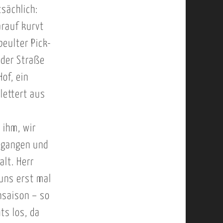
sächlich:
arauf kurvt
beulter Pick-
 der Straße
Hof, ein
lettert aus
 ihm, wir
egangen und
lt. Herr
 uns erst mal
nsaison – so
ts los, da