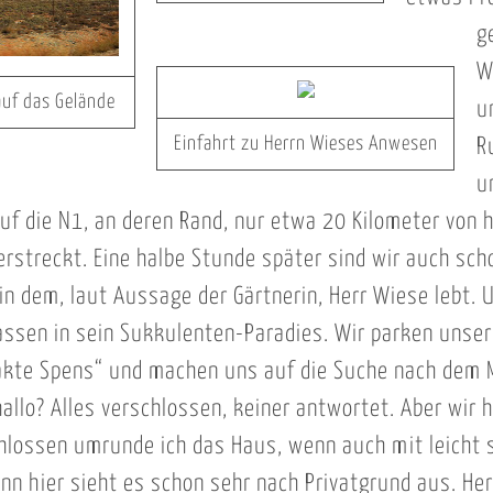
g
W
 auf das Gelände
u
Einfahrt zu Herrn Wieses Anwesen
R
u
uf die N1, an deren Rand, nur etwa 20 Kilometer von hi
erstreckt. Eine halbe Stunde später sind wir auch scho
in dem, laut Aussage der Gärtnerin, Herr Wiese lebt. U
assen in sein Sukkulenten-Paradies. Wir parken unser
akte Spens“ und machen uns auf die Suche nach dem M
hallo? Alles verschlossen, keiner antwortet. Aber wir 
hlossen umrunde ich das Haus, wenn auch mit leicht
nn hier sieht es schon sehr nach Privatgrund aus. Her