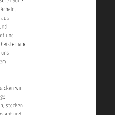
nsere Laune
Lächeln,
r aus
 und
det und
 Geisterhand
f uns
nem
packen wir
ige
, stecken
oviant und