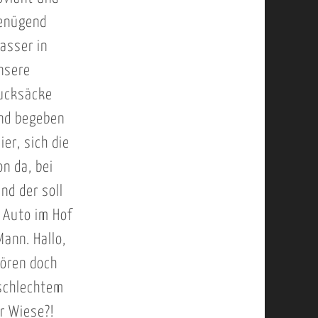
enügend
asser in
nsere
ucksäcke
nd begeben
er, sich die
n da, bei
nd der soll
 Auto im Hof
ann. Hallo,
hören doch
 schlechtem
r Wiese?!