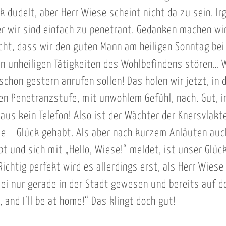
ik dudelt, aber Herr Wiese scheint nicht da zu sein. I
r wir sind einfach zu penetrant. Gedanken machen wi
cht, dass wir den guten Mann am heiligen Sonntag bei
n unheiligen Tätigkeiten des Wohlbefindens stören… W
schon gestern anrufen sollen! Das holen wir jetzt, in 
en Penetranzstufe, mit unwohlem Gefühl, nach. Gut, 
aus kein Telefon! Also ist der Wächter der Knersvlakt
e – Glück gehabt. Als aber nach kurzem Anläuten auc
t und sich mit „Hello, Wiese!“ meldet, ist unser Glüc
Richtig perfekt wird es allerdings erst, als Herr Wiese
sei nur gerade in der Stadt gewesen und bereits auf 
 and I’ll be at home!“ Das klingt doch gut!