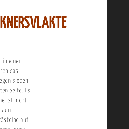
 KNERSVLAKTE
 in einer
aren das
gegen sieben
ten Seite. Es
ne ist nicht
elaunt
röstelnd auf