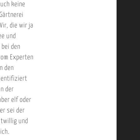
auch keine
Gärtnerei
r, die wir ja
ee und
 bei den
 vom Experten
in den
entifiziert
en der
ber elf oder
er sei der
twillig und
ich.