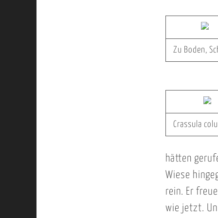
Zu Boden, S
Crassula col
hätten geruf
Wiese hingeg
rein. Er fre
wie jetzt. Un