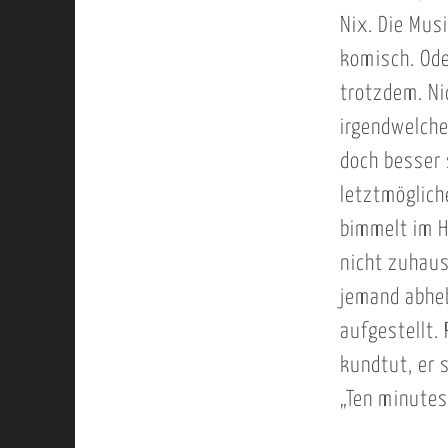
Nix. Die Mus
komisch. Ode
trotzdem. Ni
irgendwelche
doch besser 
letztmöglich
bimmelt im H
nicht zuhaus
jemand abheb
aufgestellt. 
kundtut, er 
„Ten minutes,