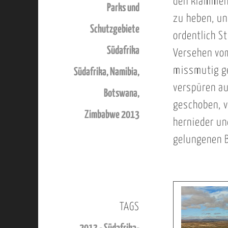
den klammen 
Parks und
zu heben, un
Schutzgebiete
ordentlich S
Südafrika
Versehen vom
missmutig ge
Südafrika, Namibia,
verspüren au
Botswana,
geschoben, v
Zimbabwe 2013
hernieder un
gelungenen B
TAGS