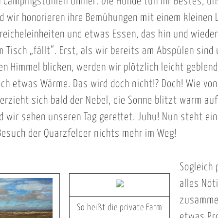
Campingstühlen umher. Die Hunde tun ihr Bestes, u
d wir honorieren ihre Bemühungen mit einem kleinen 
treicheleinheiten und etwas Essen, das hin und wiede
 Tisch „fällt“. Erst, als wir bereits am Abspülen sind
n Himmel blicken, werden wir plötzlich leicht geblen
ch etwas Wärme. Das wird doch nicht!? Doch! Wie von
erzieht sich bald der Nebel, die Sonne blitzt warm au
d wir sehen unseren Tag gerettet. Juhu! Nun steht ei
esuch der Quarzfelder nichts mehr im Weg!
Sogleich 
alles Nöt
zusammen
So heißt die private Farm
etwas Pr