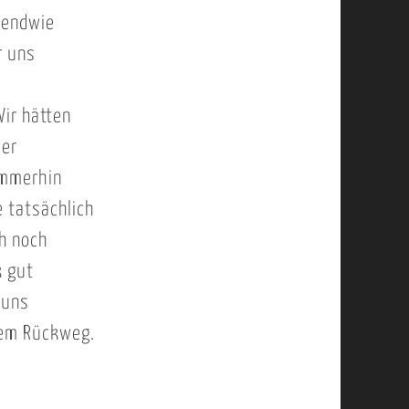
rgendwie
r uns
ir hätten
der
immerhin
e tatsächlich
h noch
k gut
 uns
dem Rückweg.