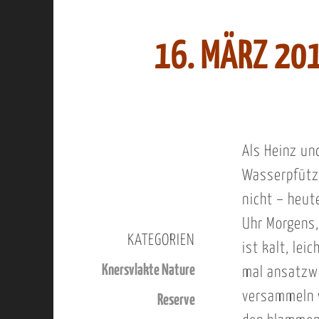
16. MÄRZ 20
Als Heinz un
Wasserpfütze
nicht – heut
Uhr Morgens,
KATEGORIEN
ist kalt, le
Knersvlakte Nature
mal ansatzwe
versammeln w
Reserve