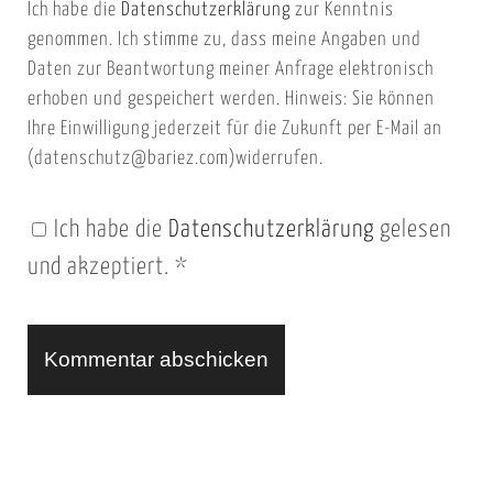
Ich habe die
Datenschutzerklärung
zur Kenntnis
s
a
genommen. Ich stimme zu, dass meine Angaben und
e
i
Daten zur Beantwortung meiner Anfrage elektronisch
i
l
erhoben und gespeichert werden. Hinweis: Sie können
t
Ihre Einwilligung jederzeit für die Zukunft per E-Mail an
(datenschutz@bariez.com)widerrufen.
e
n
Ich habe die
Datenschutzerklärung
gelesen
U
und akzeptiert.
*
R
L
A
l