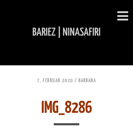
BARIEZ | NINASAFIRI
INHALT ÜBERSPRINGEN
7. FEBRUAR 2020 /
BARBARA
IMG_8286