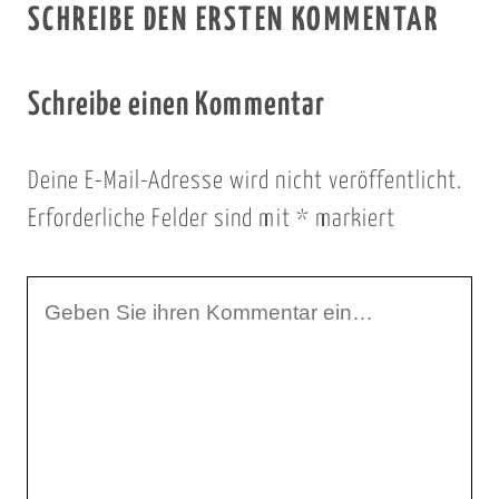
SCHREIBE DEN ERSTEN KOMMENTAR
Schreibe einen Kommentar
Deine E-Mail-Adresse wird nicht veröffentlicht.
Erforderliche Felder sind mit
*
markiert
I
h
r
K
o
m