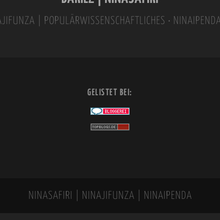
INAJIFUNZA | POPULÄRWISSENSCHAFTLICHES • NINAIPEND
GELISTET BEI:
NINASAFIRI | NINAJIFUNZA | NINAIPENDA