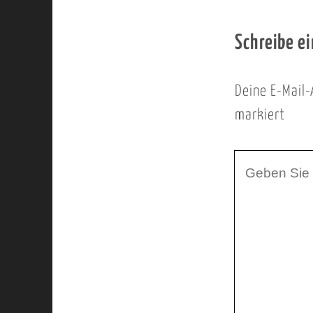
Schreibe e
Deine E-Mail-
markiert
I
h
r
K
o
m
m