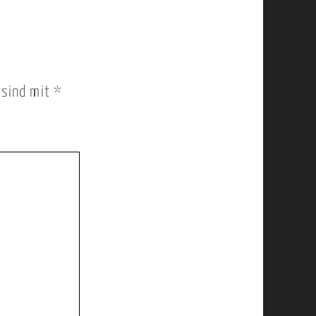
r sind mit
*