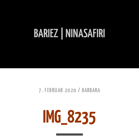
BARIEZ | NINASAFIRI
INHALT ÜBERSPRINGEN
7. FEBRUAR 2020 /
BARBARA
IMG_8235