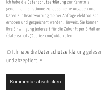
Ich habe die
Datenschutzerklärung
zur Kenntnis
s
a
genommen. Ich stimme zu, dass meine Angaben und
e
i
Daten zur Beantwortung meiner Anfrage elektronisch
i
l
erhoben und gespeichert werden. Hinweis: Sie können
t
Ihre Einwilligung jederzeit für die Zukunft per E-Mail an
(datenschutz@bariez.com)widerrufen.
e
n
Ich habe die
Datenschutzerklärung
gelesen
U
und akzeptiert.
*
R
L
A
l