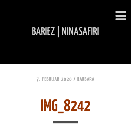
BARIEZ | NINASAFIRI
INHALT ÜBERSPRINGEN
7. FEBRUAR 2020 /
BARBARA
IMG_8242