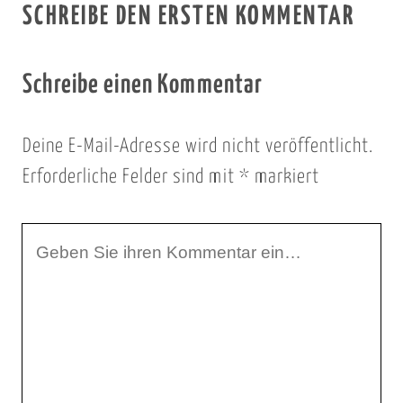
SCHREIBE DEN ERSTEN KOMMENTAR
Schreibe einen Kommentar
Deine E-Mail-Adresse wird nicht veröffentlicht.
Erforderliche Felder sind mit
*
markiert
I
h
r
K
o
m