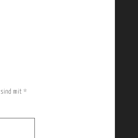
r sind mit
*