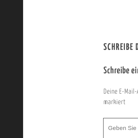
SCHREIBE
Schreibe e
Deine E-Mail-
markiert
I
h