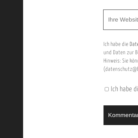
r
m
W
e
e
e
E
b
m
Ich habe die
Dat
s
a
und Daten zur B
e
i
Hinweis: Sie kön
i
l
(datenschutz@b
t
e
Ich habe d
n
U
R
L