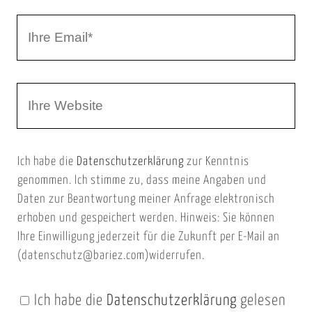
r
I
N
h
a
r
m
W
e
e
e
E
b
m
Ich habe die
Datenschutzerklärung
zur Kenntnis
s
a
genommen. Ich stimme zu, dass meine Angaben und
e
i
Daten zur Beantwortung meiner Anfrage elektronisch
i
l
erhoben und gespeichert werden. Hinweis: Sie können
t
Ihre Einwilligung jederzeit für die Zukunft per E-Mail an
(datenschutz@bariez.com)widerrufen.
e
n
Ich habe die
Datenschutzerklärung
gelesen
U