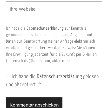
W
e
e
e
E
b
m
Ich habe die
Datenschutzerklärung
zur Kenntnis
s
a
genommen. Ich stimme zu, dass meine Angaben und
e
i
Daten zur Beantwortung meiner Anfrage elektronisch
i
l
erhoben und gespeichert werden. Hinweis: Sie können
t
Ihre Einwilligung jederzeit für die Zukunft per E-Mail an
(datenschutz@bariez.com)widerrufen.
e
n
Ich habe die
Datenschutzerklärung
gelesen
U
und akzeptiert.
*
R
L