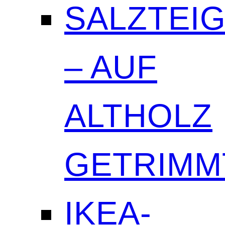
SALZTEI
– AUF
ALTHOLZ
GETRIMM
IKEA-