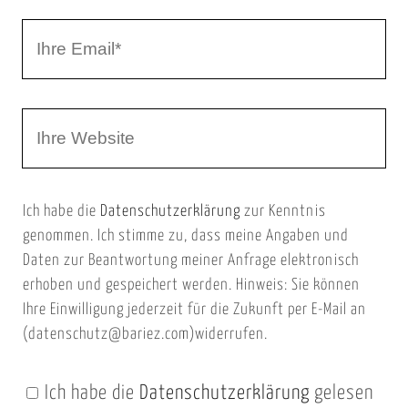
r
I
N
h
a
r
m
W
e
e
e
E
b
m
Ich habe die
Datenschutzerklärung
zur Kenntnis
s
a
genommen. Ich stimme zu, dass meine Angaben und
e
i
Daten zur Beantwortung meiner Anfrage elektronisch
i
l
erhoben und gespeichert werden. Hinweis: Sie können
t
Ihre Einwilligung jederzeit für die Zukunft per E-Mail an
(datenschutz@bariez.com)widerrufen.
e
n
Ich habe die
Datenschutzerklärung
gelesen
U