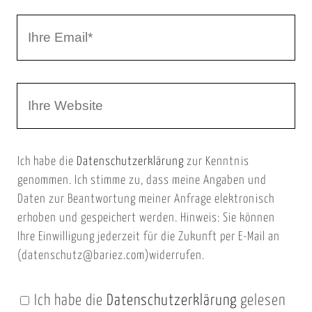
r
I
N
h
a
r
m
W
e
e
e
E
b
m
Ich habe die
Datenschutzerklärung
zur Kenntnis
s
a
genommen. Ich stimme zu, dass meine Angaben und
e
i
Daten zur Beantwortung meiner Anfrage elektronisch
i
l
erhoben und gespeichert werden. Hinweis: Sie können
t
Ihre Einwilligung jederzeit für die Zukunft per E-Mail an
(datenschutz@bariez.com)widerrufen.
e
n
Ich habe die
Datenschutzerklärung
gelesen
U