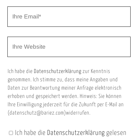
r
I
N
h
a
r
m
W
e
e
e
E
b
m
Ich habe die
Datenschutzerklärung
zur Kenntnis
s
a
genommen. Ich stimme zu, dass meine Angaben und
e
i
Daten zur Beantwortung meiner Anfrage elektronisch
i
l
erhoben und gespeichert werden. Hinweis: Sie können
t
Ihre Einwilligung jederzeit für die Zukunft per E-Mail an
(datenschutz@bariez.com)widerrufen.
e
n
Ich habe die
Datenschutzerklärung
gelesen
U