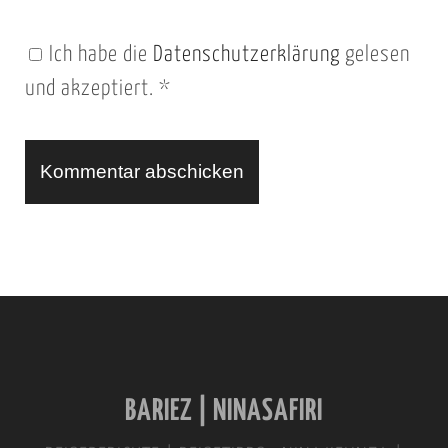
n
Ich habe die
Datenschutzerklärung
gelesen
U
und akzeptiert.
*
R
L
A
l
t
e
r
n
BARIEZ | NINASAFIRI
a