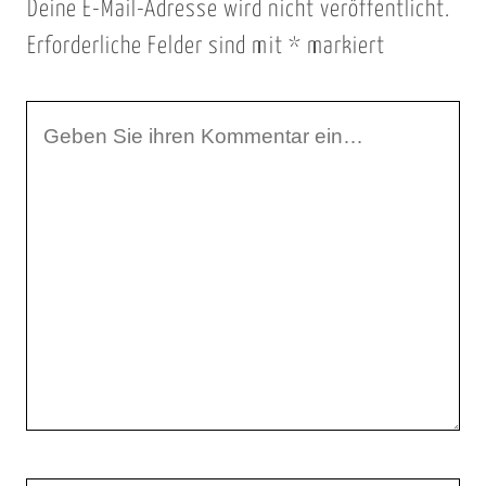
Deine E-Mail-Adresse wird nicht veröffentlicht.
Erforderliche Felder sind mit
*
markiert
I
h
r
K
o
m
m
e
n
t