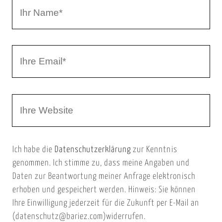
a
I
r
h
r
I
N
h
a
r
m
W
e
e
e
E
b
m
Ich habe die
Datenschutzerklärung
zur Kenntnis
s
a
genommen. Ich stimme zu, dass meine Angaben und
e
i
Daten zur Beantwortung meiner Anfrage elektronisch
i
l
erhoben und gespeichert werden. Hinweis: Sie können
t
Ihre Einwilligung jederzeit für die Zukunft per E-Mail an
(datenschutz@bariez.com)widerrufen.
e