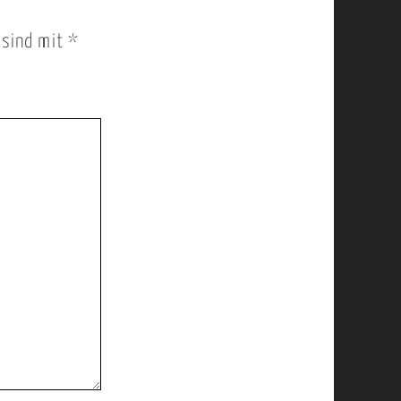
r sind mit
*