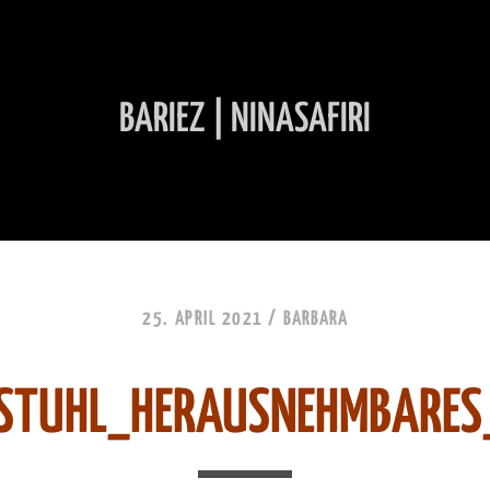
BARIEZ | NINASAFIRI
INHALT ÜBERSPRINGEN
25. APRIL 2021 /
BARBARA
LSTUHL_HERAUSNEHMBARES