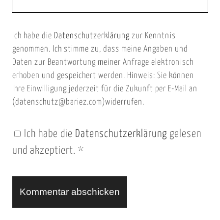
e
E
b
m
Ich habe die
Datenschutzerklärung
zur Kenntnis
s
a
genommen. Ich stimme zu, dass meine Angaben und
e
i
Daten zur Beantwortung meiner Anfrage elektronisch
i
l
erhoben und gespeichert werden. Hinweis: Sie können
t
Ihre Einwilligung jederzeit für die Zukunft per E-Mail an
(datenschutz@bariez.com)widerrufen.
e
n
Ich habe die
Datenschutzerklärung
gelesen
U
und akzeptiert.
*
R
L