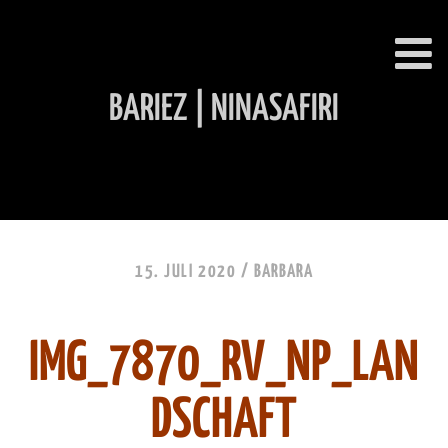
BARIEZ | NINASAFIRI
INHALT ÜBERSPRINGEN
15. JULI 2020 /
BARBARA
IMG_7870_RV_NP_LAN
DSCHAFT