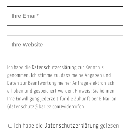
r
I
N
h
a
r
m
W
e
e
e
E
b
m
Ich habe die
Datenschutzerklärung
zur Kenntnis
s
a
genommen. Ich stimme zu, dass meine Angaben und
e
i
Daten zur Beantwortung meiner Anfrage elektronisch
i
l
erhoben und gespeichert werden. Hinweis: Sie können
t
Ihre Einwilligung jederzeit für die Zukunft per E-Mail an
(datenschutz@bariez.com)widerrufen.
e
n
Ich habe die
Datenschutzerklärung
gelesen
U