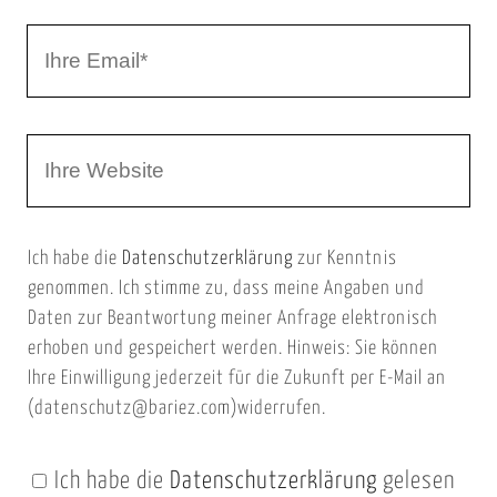
r
I
N
h
a
r
m
W
e
e
e
E
b
m
Ich habe die
Datenschutzerklärung
zur Kenntnis
s
a
genommen. Ich stimme zu, dass meine Angaben und
e
i
Daten zur Beantwortung meiner Anfrage elektronisch
i
l
erhoben und gespeichert werden. Hinweis: Sie können
t
Ihre Einwilligung jederzeit für die Zukunft per E-Mail an
(datenschutz@bariez.com)widerrufen.
e
n
Ich habe die
Datenschutzerklärung
gelesen
U