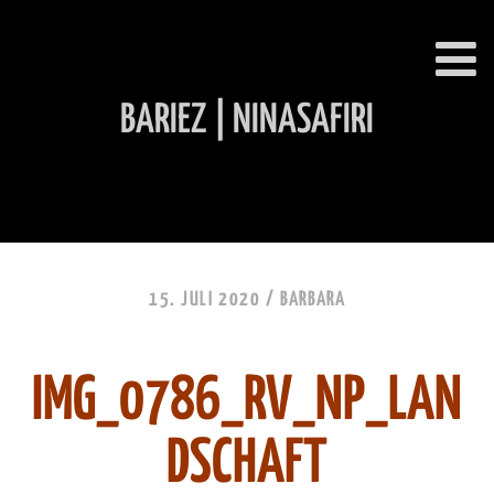
BARIEZ | NINASAFIRI
INHALT ÜBERSPRINGEN
15. JULI 2020 /
BARBARA
IMG_0786_RV_NP_LAN
DSCHAFT