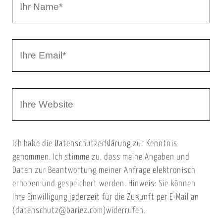
r
h
r
I
N
h
a
r
m
W
e
e
e
E
b
m
Ich habe die
Datenschutzerklärung
zur Kenntnis
s
a
genommen. Ich stimme zu, dass meine Angaben und
e
i
Daten zur Beantwortung meiner Anfrage elektronisch
i
l
erhoben und gespeichert werden. Hinweis: Sie können
t
Ihre Einwilligung jederzeit für die Zukunft per E-Mail an
(datenschutz@bariez.com)widerrufen.
e