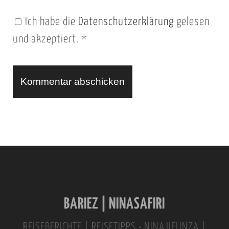
n
Ich habe die
Datenschutzerklärung
gelesen
U
und akzeptiert.
*
R
L
A
l
t
e
r
n
BARIEZ | NINASAFIRI
a
t
REISEBERICHTE | REISETIPPS • NINAJIFUNZA |