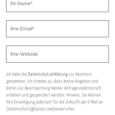
r
h
r
I
N
h
a
r
m
W
e
e
e
E
b
m
Ich habe die
Datenschutzerklärung
zur Kenntnis
s
a
genommen. Ich stimme zu, dass meine Angaben und
e
i
Daten zur Beantwortung meiner Anfrage elektronisch
i
l
erhoben und gespeichert werden. Hinweis: Sie können
t
Ihre Einwilligung jederzeit für die Zukunft per E-Mail an
(datenschutz@bariez.com)widerrufen.
e