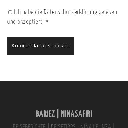
n
Ich habe die
Datenschutzerklärung
gelesen
U
und akzeptiert.
*
R
L
A
l
t
e
r
n
BARIEZ | NINASAFIRI
a
t
REISEBERICHTE | REISETIPPS • NINAJIFUNZA |