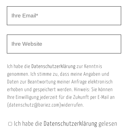
r
I
N
h
a
r
m
W
e
e
e
E
b
m
Ich habe die
Datenschutzerklärung
zur Kenntnis
s
a
genommen. Ich stimme zu, dass meine Angaben und
e
i
Daten zur Beantwortung meiner Anfrage elektronisch
i
l
erhoben und gespeichert werden. Hinweis: Sie können
t
Ihre Einwilligung jederzeit für die Zukunft per E-Mail an
(datenschutz@bariez.com)widerrufen.
e
n
Ich habe die
Datenschutzerklärung
gelesen
U