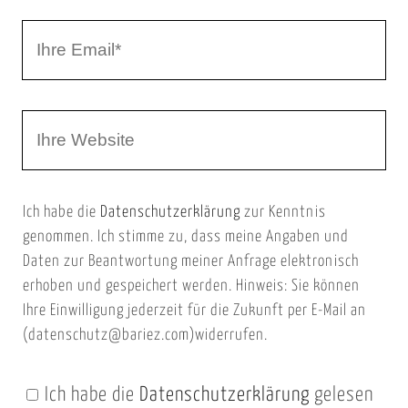
r
I
N
h
a
r
m
W
e
e
e
E
b
m
Ich habe die
Datenschutzerklärung
zur Kenntnis
s
a
genommen. Ich stimme zu, dass meine Angaben und
e
i
Daten zur Beantwortung meiner Anfrage elektronisch
i
l
erhoben und gespeichert werden. Hinweis: Sie können
t
Ihre Einwilligung jederzeit für die Zukunft per E-Mail an
(datenschutz@bariez.com)widerrufen.
e
n
Ich habe die
Datenschutzerklärung
gelesen
U