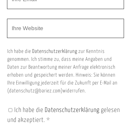
h
a
r
m
W
e
e
e
E
b
m
Ich habe die
Datenschutzerklärung
zur Kenntnis
s
a
genommen. Ich stimme zu, dass meine Angaben und
e
i
Daten zur Beantwortung meiner Anfrage elektronisch
i
l
erhoben und gespeichert werden. Hinweis: Sie können
t
Ihre Einwilligung jederzeit für die Zukunft per E-Mail an
(datenschutz@bariez.com)widerrufen.
e
n
Ich habe die
Datenschutzerklärung
gelesen
U
und akzeptiert.
*
R