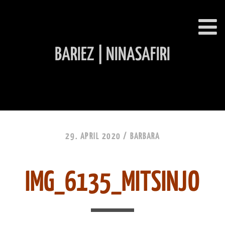
BARIEZ | NINASAFIRI
INHALT ÜBERSPRINGEN
29. APRIL 2020 /
BARBARA
IMG_6135_MITSINJO