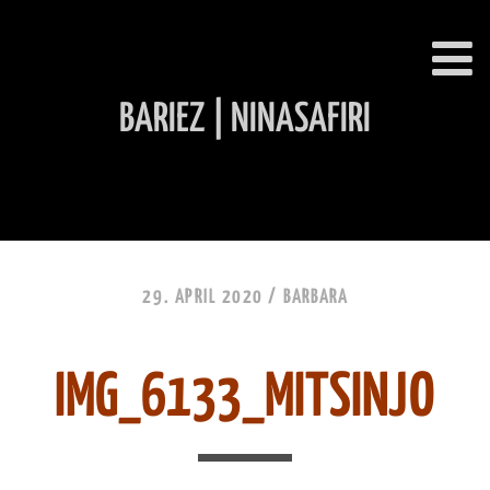
BARIEZ | NINASAFIRI
INHALT ÜBERSPRINGEN
29. APRIL 2020 /
BARBARA
IMG_6133_MITSINJO