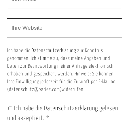
h
a
r
m
W
e
e
e
E
b
m
Ich habe die
Datenschutzerklärung
zur Kenntnis
s
a
genommen. Ich stimme zu, dass meine Angaben und
e
i
Daten zur Beantwortung meiner Anfrage elektronisch
i
l
erhoben und gespeichert werden. Hinweis: Sie können
t
Ihre Einwilligung jederzeit für die Zukunft per E-Mail an
(datenschutz@bariez.com)widerrufen.
e
n
Ich habe die
Datenschutzerklärung
gelesen
U
und akzeptiert.
*
R