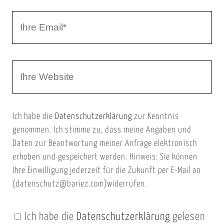
r
I
N
h
a
r
m
W
e
e
e
E
b
m
Ich habe die
Datenschutzerklärung
zur Kenntnis
s
a
genommen. Ich stimme zu, dass meine Angaben und
e
i
Daten zur Beantwortung meiner Anfrage elektronisch
i
l
erhoben und gespeichert werden. Hinweis: Sie können
t
Ihre Einwilligung jederzeit für die Zukunft per E-Mail an
(datenschutz@bariez.com)widerrufen.
e
n
Ich habe die
Datenschutzerklärung
gelesen
U