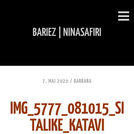
BARIEZ | NINASAFIRI
INHALT ÜBERSPRINGEN
7. MAI 2020 /
BARBARA
IMG_5777_081015_SI
TALIKE_KATAVI