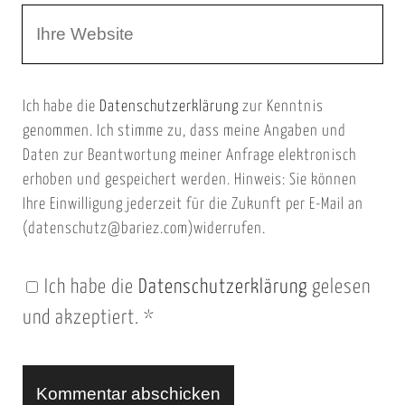
W
e
e
e
E
b
m
Ich habe die
Datenschutzerklärung
zur Kenntnis
s
a
genommen. Ich stimme zu, dass meine Angaben und
e
i
Daten zur Beantwortung meiner Anfrage elektronisch
i
l
erhoben und gespeichert werden. Hinweis: Sie können
t
Ihre Einwilligung jederzeit für die Zukunft per E-Mail an
(datenschutz@bariez.com)widerrufen.
e
n
Ich habe die
Datenschutzerklärung
gelesen
U
und akzeptiert.
*
R
L